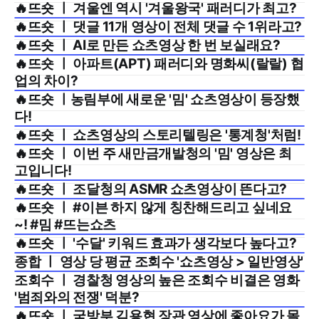
🔥뜨숏 ㅣ 겨울엔 역시 '겨울왕국' 패러디가 최고?
2025년 1월 2주
🔥뜨숏 ㅣ 댓글 11개 영상이 전체 댓글 수 1위라고?
2024년 12월 3주
🔥뜨숏 ㅣ AI로 만든 쇼츠영상 한 번 보실래요?
2024년 12월 2주
🔥뜨숏 ㅣ 아파트(APT) 패러디와 명화씨(랄랄) 협
2024년 11월 4주
업의 차이?
🔥뜨숏 ㅣ농림부에 새로운 '밈' 쇼츠영상이 등장했
2024년 11월 3주
다!
🔥뜨숏 ㅣ 쇼츠영상의 스토리텔링은 '통계청'처럼!
2024년 11월 2주
🔥뜨숏 ㅣ 이번 주 새만금개발청의 '밈' 영상은 최
2024년 11월 1주
고입니다!
🔥뜨숏 ㅣ 조달청의 ASMR 쇼츠영상이 뜬다고?
2024년 10월 5주
🔥뜨숏 ㅣ #이븐 하지 않게 칭찬해드리고 싶네요
2024년 10월 4주
~! #밈 #뜨는쇼츠
🔥뜨숏 ㅣ '수달' 키워드 효과가 생각보다 높다고?
2024년 10월 3주
종합 ㅣ 영상 당 평균 조회수 '쇼츠영상 > 일반영상'
2024년 10월 3주
조회수 ㅣ 경찰청 영상의 높은 조회수 비결은 영화
2024년 10월 2주
'범죄와의 전쟁' 덕분?
🔥뜨숏 ㅣ 국방부 김용현 장관 영상에 좋아요가 몰