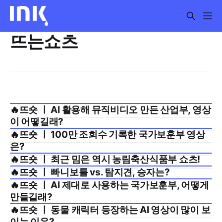
뜨는쇼츠
🔥뜨숏 ㅣ AI 활용해 뮤직비디오 만든 산업부, 영상
2025년 9월 2주
이 어떻길래?
🔥뜨숏 ㅣ 100만 조회수 기록한 국가보훈부 영상
2025년 9월 1주
은?
🔥뜨숏 ㅣ 최근 밈은 역시 농림축산식품부 쇼츠!
2025년 8월 4주
🔥뜨숏 ㅣ 빠니보틀 vs. 탐지견, 승자는?
2025년 8월 3주
🔥뜨숏 ㅣ AI 제대로 사용하는 국가보훈부, 어떻게
2025년 8월 1주
만들길래?
🔥뜨숏 ㅣ 동물 캐릭터 등장하는 AI 영상이 많이 보
2025년 7월 5주
이는 이유?