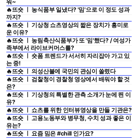
워~
🔥뜨숏 ㅣ 농식품부 일냈다? '밈'으로 이 정도 성과
2025년 4월 4주
까지?
🔥뜨숏 ㅣ 기상청 쇼츠영상의 짧은 장치가 흥미로
2025년 4월 3주
운 이유?
🔥뜨숏 ㅣ 농림축산식품부가 또 '밈'했다? / 여성가
2025년 4월 2주
족부에서 라이브커머스를?
🔥뜨숏 ㅣ 숏폼 트렌드가 서서히 자리잡아 가고 있
2025년 4월 1주
는 중!
🔥뜨숏 ㅣ 의성산불에 국민의 관심이 쏠렸다
2025년 3월 4주
🔥뜨숏 ㅣ 검찰청이 경찰청 영상에서 배워야 할 것
2025년 3월 2주
은?
🔥뜨숏 ㅣ 기상청의 특별한 관측 소개가 눈에 띈 이
2025년 3월 1주
유?
🔥뜨숏 ㅣ 쇼츠를 위한 인터뷰영상을 만들 기관은?
2025년 2월 4주
🔥뜨숏 ㅣ 고용노동부와 병무청, 수치 성과 좋은 이
2025년 2월 2주
유는?
🔥뜨숏 ㅣ 요즘 밈은 #chill 인가요?
2025년 2월 1주