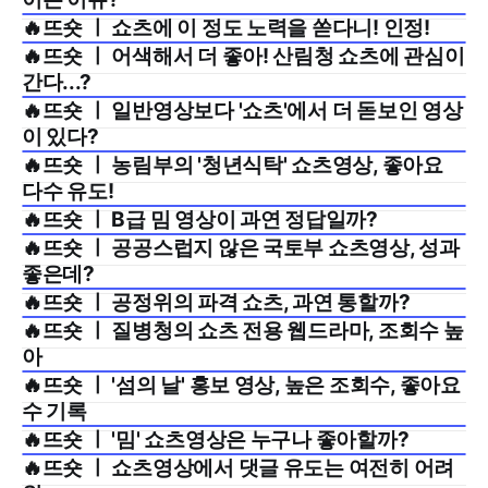
🔥뜨숏 ㅣ 쇼츠에 이 정도 노력을 쏟다니! 인정!
2025년 7월 4주
🔥뜨숏 ㅣ 어색해서 더 좋아! 산림청 쇼츠에 관심이
2025년 7월 3주
간다...?
🔥뜨숏 ㅣ 일반영상보다 '쇼츠'에서 더 돋보인 영상
2025년 7월 2주
이 있다?
🔥뜨숏 ㅣ 농림부의 '청년식탁' 쇼츠영상, 좋아요
2025년 7월 1주
다수 유도!
🔥뜨숏 ㅣ B급 밈 영상이 과연 정답일까?
2025년 6월 4주
🔥뜨숏 ㅣ 공공스럽지 않은 국토부 쇼츠영상, 성과
2025년 6월 2주
좋은데?
🔥뜨숏 ㅣ 공정위의 파격 쇼츠, 과연 통할까?
2025년 6월 1주
🔥뜨숏 ㅣ 질병청의 쇼츠 전용 웹드라마, 조회수 높
2025년 5월 5주
아
🔥뜨숏 ㅣ '섬의 날' 홍보 영상, 높은 조회수, 좋아요
2025년 5월 4주
수 기록
🔥뜨숏 ㅣ '밈' 쇼츠영상은 누구나 좋아할까?
2025년 5월 3주
🔥뜨숏 ㅣ 쇼츠영상에서 댓글 유도는 여전히 어려
2025년 5월 2주