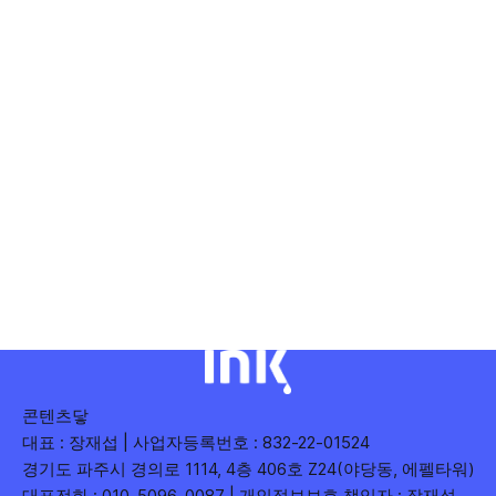
콘텐츠닿
대표 : 장재섭 | 사업자등록번호 : 832-22-01524
경기도 파주시 경의로 1114, 4층 406호 Z24(야당동, 에펠타워)
대표전화 : 010-5096-0087 | 개인정보보호 책임자 : 장재섭