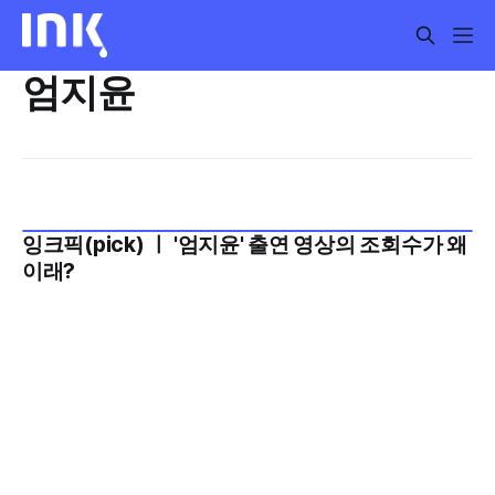
엄지윤
잉크픽(pick) ㅣ '엄지윤' 출연 영상의 조회수가 왜
2023년 7월 4주
이래?