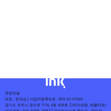
콘텐츠닿
대표 : 장재섭 | 사업자등록번호 : 832-22-01524
경기도 파주시 경의로 1114, 4층 406호 Z24(야당동, 에펠타워)
대표전화 : 010-5096-0087 | 개인정보보호 책임자 : 장재섭