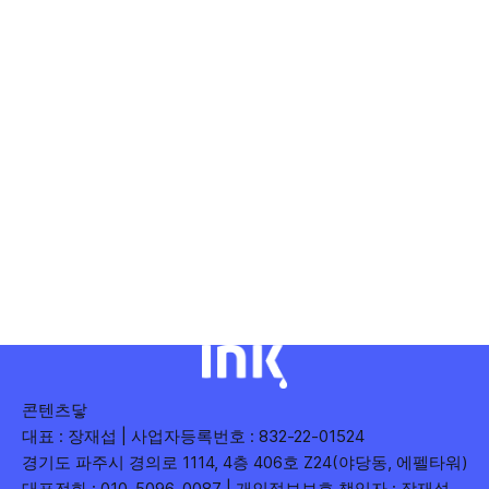
콘텐츠닿
대표 : 장재섭 | 사업자등록번호 : 832-22-01524
경기도 파주시 경의로 1114, 4층 406호 Z24(야당동, 에펠타워)
대표전화 : 010-5096-0087 | 개인정보보호 책임자 : 장재섭