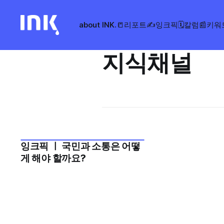
about INK.
📒리포트
✍️잉크픽
🗓️칼럼
📰키워
지식채널
잉크픽 ㅣ 국민과 소통은 어떻
2024년 6월 3주
게 해야 할까요?