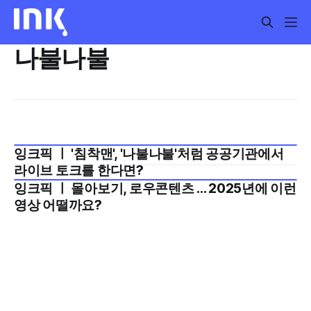
나불나불
잉크픽 ㅣ '침착맨', '나불나불'처럼 공공기관에서
2026년 1월 1주
라이브 토크를 한다면?
잉크픽 ㅣ 몰아보기, 로우콘텐츠 ... 2025년에 이런
2024년 12월 4주
영상 어떨까요?