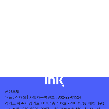
콘텐츠닿
대표 : 장재섭 | 사업자등록번호 : 832-22-01524
경기도 파주시 경의로 1114, 4층 406호 Z24(야당동, 에펠타워)
대표전화 : 010-5096-0087 | 개인정보보호 책임자 : 장재섭