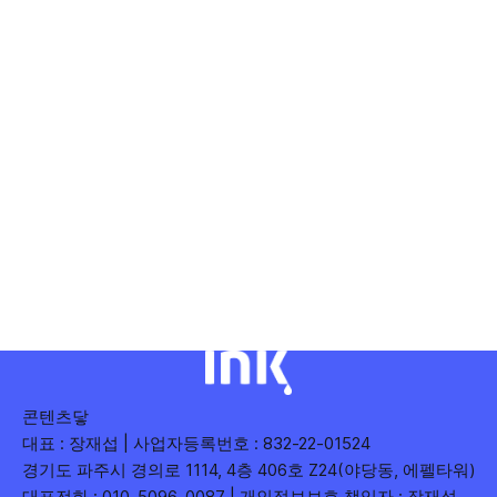
콘텐츠닿
대표 : 장재섭 | 사업자등록번호 : 832-22-01524
경기도 파주시 경의로 1114, 4층 406호 Z24(야당동, 에펠타워)
대표전화 : 010-5096-0087 | 개인정보보호 책임자 : 장재섭