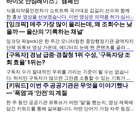
바이오 안심레이스」 캠페인
식품의약품안전처가 쇼트트랙 국가대표 김길리 선수와 함께
한 홍보 영상을 선보였습니다. 이번 영상은 의약품 허가·심사
기간을 기존 420일에서 240일로 단축한 정책을 국민에게 쉽
[잉크픽] 매주 가장 많이 올리는데, 왜 조회수는 낮
2026년 7월 5주
고 친근하게 알리기 위해 제작한 것으로, 딱딱하게 느껴질 수
을까 — 울산의 '기록하는 채널'
있는 규제 정책을, 빙판 위에서 빠른 스피드와 꼼꼼한 준비를
잉크닷 픽(pick)은 한 주간 모니터링한 중앙행정기관·광역자치
모두 갖춘 김길리 선수의 이미지에 빗대어 풀어낸 것이 특징입
단체 유튜브 영상 가운데, 에디터의 눈에 띈 콘텐츠를 골라 그
니다. '빠르지만
시도와 의미를 들여다보는 코너입니다. 조회수 순위표 맨 위에
[구독자] 경남 급증·경찰청 1위 수성, '구독자당 조
2026년 7월 5주
오르지는 못했지만, 다른 채널이 가지 않은 길을 택한 콘텐츠
회 효율' 1위는?
를 소개합니다. 이번 주는 특정 영상 한 편이 아니라, 채널 하나
구독자 수가 절대적인 우위를 가리는 기준이 될 수는 없습니
의 '변화'를 이야기하려
다. 하지만 구독자가 많으면 그만큼 소통할 수 있는 기회가 많
아집니다. 소통은 곧 채널의 신뢰로 이어집니다. 억지로 구독
[키워드] 이번 주 공공기관은 무엇을 이야기했나
2026년 7월 5주
자를 확보하기보다는 소통하는, 그래서 충성도 높은 구독자를
— '폭염'과 '안전'의 계절
다수 확보하길 바라는 마음을 담아, 중앙행정기관과 광역자치
한 주 동안 공공기관 유튜브가 어떤 '말'을 했는지, 영상 제목에
단체 유튜브 채널의 구독자를 월 단위로 분석합니다. 중앙행정
담긴 키워드를 통해 살펴봅니다. 어떤 단어가 가장 자주 등장
기관과 광역자치단체 유튜브 채널의 구독자를 통합하여
했는지(등장 빈도), 어떤 단어가 가장 널리 퍼졌는지(총 조회
수), 어떤 단어가 가장 깊은 반응을 이끌었는지(참여율)를 나
누어 봅니다. 같은 주라도 '많이 말한 것', '많이