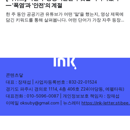
2026년 7월 5주
자를 확보하기보다는 소통하는, 그래서 충성도 높은 구독자를
— '폭염'과 '안전'의 계절
다수 확보하길 바라는 마음을 담아, 중앙행정기관과 광역자치
한 주 동안 공공기관 유튜브가 어떤 '말'을 했는지, 영상 제목에
단체 유튜브 채널의 구독자를 월 단위로 분석합니다. 중앙행정
담긴 키워드를 통해 살펴봅니다. 어떤 단어가 가장 자주 등장
기관과 광역자치단체 유튜브 채널의 구독자를 통합하여
했는지(등장 빈도), 어떤 단어가 가장 널리 퍼졌는지(총 조회
수), 어떤 단어가 가장 깊은 반응을 이끌었는지(참여율)를 나
누어 봅니다. 같은 주라도 '많이 말한 것', '많이
콘텐츠닿
대표 : 장재섭 | 사업자등록번호 : 832-22-01524
경기도 파주시 경의로 1114, 4층 406호 Z24(야당동, 에펠타워)
대표전화 : 010-5096-0087 | 개인정보보호 책임자 : 장재섭
이메일 oksuby@gmail.com | 뉴스레터
https://ink-letter.stibe