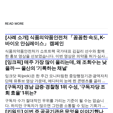
READ MORE
[사례 소개] 식품의약품안전처 「꼼꼼한 속도, K-
2026년 7월 5주
바이오 안심레이스」 캠페인
식품의약품안전처가 쇼트트랙 국가대표 김길리 선수와 함께
한 홍보 영상을 선보였습니다. 이번 영상은 의약품 허가·심사
기간을 기존 420일에서 240일로 단축한 정책을 국민에게 쉽
[잉크픽] 매주 가장 많이 올리는데, 왜 조회수는 낮
2026년 7월 5주
고 친근하게 알리기 위해 제작한 것으로, 딱딱하게 느껴질 수
을까 — 울산의 '기록하는 채널'
있는 규제 정책을, 빙판 위에서 빠른 스피드와 꼼꼼한 준비를
잉크닷 픽(pick)은 한 주간 모니터링한 중앙행정기관·광역자치
모두 갖춘 김길리 선수의 이미지에 빗대어 풀어낸 것이 특징입
단체 유튜브 영상 가운데, 에디터의 눈에 띈 콘텐츠를 골라 그
니다. '빠르지만
시도와 의미를 들여다보는 코너입니다. 조회수 순위표 맨 위에
[구독자] 경남 급증·경찰청 1위 수성, '구독자당 조
2026년 7월 5주
오르지는 못했지만, 다른 채널이 가지 않은 길을 택한 콘텐츠
회 효율' 1위는?
를 소개합니다. 이번 주는 특정 영상 한 편이 아니라, 채널 하나
구독자 수가 절대적인 우위를 가리는 기준이 될 수는 없습니
의 '변화'를 이야기하려
다. 하지만 구독자가 많으면 그만큼 소통할 수 있는 기회가 많
아집니다. 소통은 곧 채널의 신뢰로 이어집니다. 억지로 구독
[키워드] 이번 주 공공기관은 무엇을 이야기했나