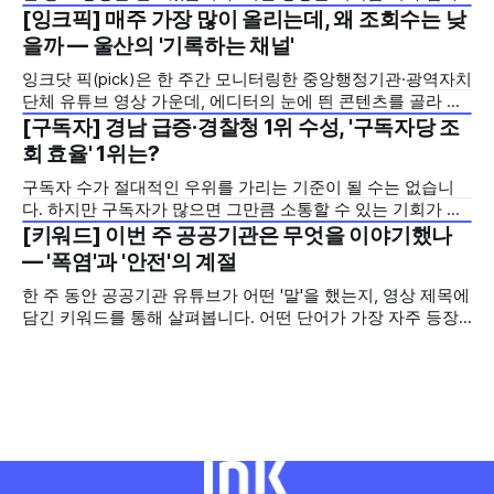
기간을 기존 420일에서 240일로 단축한 정책을 국민에게 쉽
[잉크픽] 매주 가장 많이 올리는데, 왜 조회수는 낮
2026년 7월 5주
고 친근하게 알리기 위해 제작한 것으로, 딱딱하게 느껴질 수
을까 — 울산의 '기록하는 채널'
있는 규제 정책을, 빙판 위에서 빠른 스피드와 꼼꼼한 준비를
잉크닷 픽(pick)은 한 주간 모니터링한 중앙행정기관·광역자치
모두 갖춘 김길리 선수의 이미지에 빗대어 풀어낸 것이 특징입
단체 유튜브 영상 가운데, 에디터의 눈에 띈 콘텐츠를 골라 그
니다. '빠르지만
시도와 의미를 들여다보는 코너입니다. 조회수 순위표 맨 위에
[구독자] 경남 급증·경찰청 1위 수성, '구독자당 조
2026년 7월 5주
오르지는 못했지만, 다른 채널이 가지 않은 길을 택한 콘텐츠
회 효율' 1위는?
를 소개합니다. 이번 주는 특정 영상 한 편이 아니라, 채널 하나
구독자 수가 절대적인 우위를 가리는 기준이 될 수는 없습니
의 '변화'를 이야기하려
다. 하지만 구독자가 많으면 그만큼 소통할 수 있는 기회가 많
아집니다. 소통은 곧 채널의 신뢰로 이어집니다. 억지로 구독
[키워드] 이번 주 공공기관은 무엇을 이야기했나
2026년 7월 5주
자를 확보하기보다는 소통하는, 그래서 충성도 높은 구독자를
— '폭염'과 '안전'의 계절
다수 확보하길 바라는 마음을 담아, 중앙행정기관과 광역자치
한 주 동안 공공기관 유튜브가 어떤 '말'을 했는지, 영상 제목에
단체 유튜브 채널의 구독자를 월 단위로 분석합니다. 중앙행정
담긴 키워드를 통해 살펴봅니다. 어떤 단어가 가장 자주 등장
기관과 광역자치단체 유튜브 채널의 구독자를 통합하여
했는지(등장 빈도), 어떤 단어가 가장 널리 퍼졌는지(총 조회
수), 어떤 단어가 가장 깊은 반응을 이끌었는지(참여율)를 나
누어 봅니다. 같은 주라도 '많이 말한 것', '많이