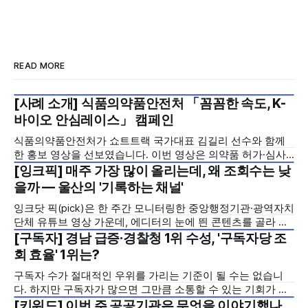
READ MORE
[사례 소개] 식품의약품안전처 「꼼꼼한 속도, K-
2026년 7월 5주
바이오 안심레이스」 캠페인
식품의약품안전처가 쇼트트랙 국가대표 김길리 선수와 함께
한 홍보 영상을 선보였습니다. 이번 영상은 의약품 허가·심사
기간을 기존 420일에서 240일로 단축한 정책을 국민에게 쉽
[잉크픽] 매주 가장 많이 올리는데, 왜 조회수는 낮
2026년 7월 5주
고 친근하게 알리기 위해 제작한 것으로, 딱딱하게 느껴질 수
을까 — 울산의 '기록하는 채널'
있는 규제 정책을, 빙판 위에서 빠른 스피드와 꼼꼼한 준비를
잉크닷 픽(pick)은 한 주간 모니터링한 중앙행정기관·광역자치
모두 갖춘 김길리 선수의 이미지에 빗대어 풀어낸 것이 특징입
단체 유튜브 영상 가운데, 에디터의 눈에 띈 콘텐츠를 골라 그
니다. '빠르지만
시도와 의미를 들여다보는 코너입니다. 조회수 순위표 맨 위에
[구독자] 경남 급증·경찰청 1위 수성, '구독자당 조
2026년 7월 5주
오르지는 못했지만, 다른 채널이 가지 않은 길을 택한 콘텐츠
회 효율' 1위는?
를 소개합니다. 이번 주는 특정 영상 한 편이 아니라, 채널 하나
구독자 수가 절대적인 우위를 가리는 기준이 될 수는 없습니
의 '변화'를 이야기하려
다. 하지만 구독자가 많으면 그만큼 소통할 수 있는 기회가 많
아집니다. 소통은 곧 채널의 신뢰로 이어집니다. 억지로 구독
[키워드] 이번 주 공공기관은 무엇을 이야기했나