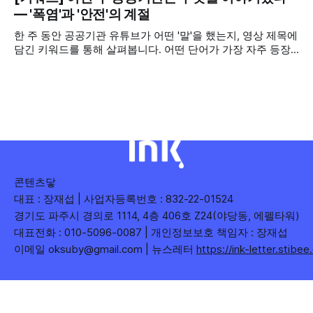
2026년 7월 5주
자를 확보하기보다는 소통하는, 그래서 충성도 높은 구독자를
— '폭염'과 '안전'의 계절
다수 확보하길 바라는 마음을 담아, 중앙행정기관과 광역자치
한 주 동안 공공기관 유튜브가 어떤 '말'을 했는지, 영상 제목에
단체 유튜브 채널의 구독자를 월 단위로 분석합니다. 중앙행정
담긴 키워드를 통해 살펴봅니다. 어떤 단어가 가장 자주 등장
기관과 광역자치단체 유튜브 채널의 구독자를 통합하여
했는지(등장 빈도), 어떤 단어가 가장 널리 퍼졌는지(총 조회
수), 어떤 단어가 가장 깊은 반응을 이끌었는지(참여율)를 나
누어 봅니다. 같은 주라도 '많이 말한 것', '많이
콘텐츠닿
대표 : 장재섭 | 사업자등록번호 : 832-22-01524
경기도 파주시 경의로 1114, 4층 406호 Z24(야당동, 에펠타워)
대표전화 : 010-5096-0087 | 개인정보보호 책임자 : 장재섭
이메일 oksuby@gmail.com | 뉴스레터
https://ink-letter.stibe