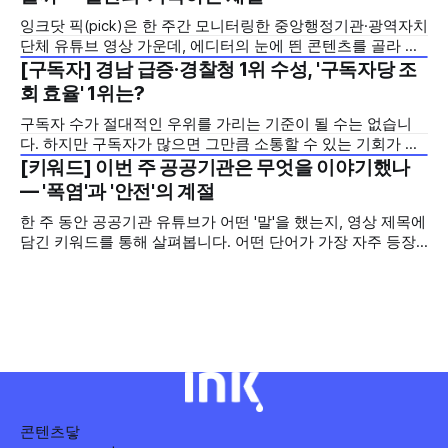
있는 규제 정책을, 빙판 위에서 빠른 스피드와 꼼꼼한 준비를
잉크닷 픽(pick)은 한 주간 모니터링한 중앙행정기관·광역자치
모두 갖춘 김길리 선수의 이미지에 빗대어 풀어낸 것이 특징입
단체 유튜브 영상 가운데, 에디터의 눈에 띈 콘텐츠를 골라 그
니다. '빠르지만
시도와 의미를 들여다보는 코너입니다. 조회수 순위표 맨 위에
[구독자] 경남 급증·경찰청 1위 수성, '구독자당 조
2026년 7월 5주
오르지는 못했지만, 다른 채널이 가지 않은 길을 택한 콘텐츠
회 효율' 1위는?
를 소개합니다. 이번 주는 특정 영상 한 편이 아니라, 채널 하나
구독자 수가 절대적인 우위를 가리는 기준이 될 수는 없습니
의 '변화'를 이야기하려
다. 하지만 구독자가 많으면 그만큼 소통할 수 있는 기회가 많
아집니다. 소통은 곧 채널의 신뢰로 이어집니다. 억지로 구독
[키워드] 이번 주 공공기관은 무엇을 이야기했나
2026년 7월 5주
자를 확보하기보다는 소통하는, 그래서 충성도 높은 구독자를
— '폭염'과 '안전'의 계절
다수 확보하길 바라는 마음을 담아, 중앙행정기관과 광역자치
한 주 동안 공공기관 유튜브가 어떤 '말'을 했는지, 영상 제목에
단체 유튜브 채널의 구독자를 월 단위로 분석합니다. 중앙행정
담긴 키워드를 통해 살펴봅니다. 어떤 단어가 가장 자주 등장
기관과 광역자치단체 유튜브 채널의 구독자를 통합하여
했는지(등장 빈도), 어떤 단어가 가장 널리 퍼졌는지(총 조회
수), 어떤 단어가 가장 깊은 반응을 이끌었는지(참여율)를 나
누어 봅니다. 같은 주라도 '많이 말한 것', '많이
콘텐츠닿