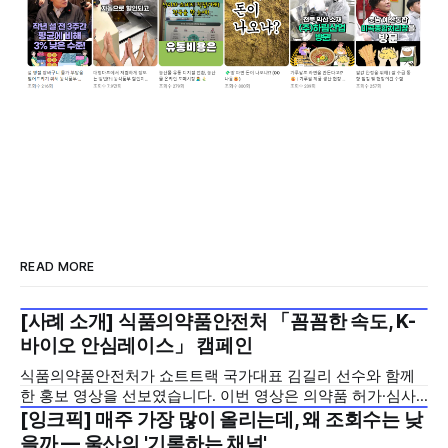
READ MORE
[사례 소개] 식품의약품안전처 「꼼꼼한 속도, K-
2026년 7월 5주
바이오 안심레이스」 캠페인
식품의약품안전처가 쇼트트랙 국가대표 김길리 선수와 함께
한 홍보 영상을 선보였습니다. 이번 영상은 의약품 허가·심사
기간을 기존 420일에서 240일로 단축한 정책을 국민에게 쉽
[잉크픽] 매주 가장 많이 올리는데, 왜 조회수는 낮
2026년 7월 5주
고 친근하게 알리기 위해 제작한 것으로, 딱딱하게 느껴질 수
을까 — 울산의 '기록하는 채널'