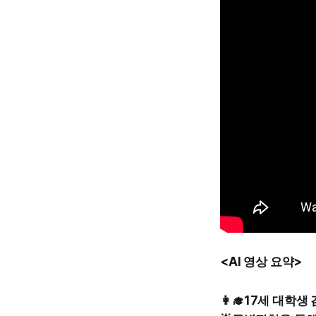
<AI 영상 요약>
👩‍🎓17세 대