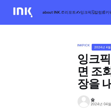
about INK.
📒리포트
✍️잉크픽
🗓️칼럼
📰키
INKPICK
2024년 4월
잉크픽 
면 조회
장을 
숲
2024년 04월