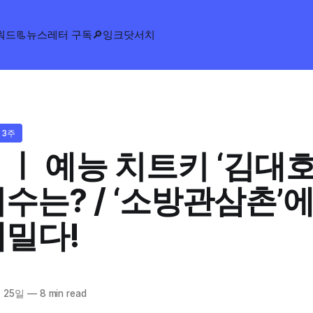
워드
📃뉴스레터 구독
🔎잉크닷서치
 3주
ㅣ 예능 치트키 ‘김대호
수는? / ‘소방관삼촌’
내밀다!
 25일
—
8 min read