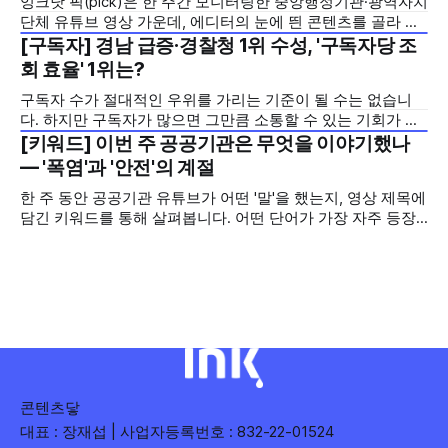
잉크닷 픽(pick)은 한 주간 모니터링한 중앙행정기관·광역자치
모두 갖춘 김길리 선수의 이미지에 빗대어 풀어낸 것이 특징입
단체 유튜브 영상 가운데, 에디터의 눈에 띈 콘텐츠를 골라 그
니다. '빠르지만
시도와 의미를 들여다보는 코너입니다. 조회수 순위표 맨 위에
[구독자] 경남 급증·경찰청 1위 수성, '구독자당 조
2026년 7월 5주
오르지는 못했지만, 다른 채널이 가지 않은 길을 택한 콘텐츠
회 효율' 1위는?
를 소개합니다. 이번 주는 특정 영상 한 편이 아니라, 채널 하나
구독자 수가 절대적인 우위를 가리는 기준이 될 수는 없습니
의 '변화'를 이야기하려
다. 하지만 구독자가 많으면 그만큼 소통할 수 있는 기회가 많
아집니다. 소통은 곧 채널의 신뢰로 이어집니다. 억지로 구독
[키워드] 이번 주 공공기관은 무엇을 이야기했나
2026년 7월 5주
자를 확보하기보다는 소통하는, 그래서 충성도 높은 구독자를
— '폭염'과 '안전'의 계절
다수 확보하길 바라는 마음을 담아, 중앙행정기관과 광역자치
한 주 동안 공공기관 유튜브가 어떤 '말'을 했는지, 영상 제목에
단체 유튜브 채널의 구독자를 월 단위로 분석합니다. 중앙행정
담긴 키워드를 통해 살펴봅니다. 어떤 단어가 가장 자주 등장
기관과 광역자치단체 유튜브 채널의 구독자를 통합하여
했는지(등장 빈도), 어떤 단어가 가장 널리 퍼졌는지(총 조회
수), 어떤 단어가 가장 깊은 반응을 이끌었는지(참여율)를 나
누어 봅니다. 같은 주라도 '많이 말한 것', '많이
콘텐츠닿
대표 : 장재섭 | 사업자등록번호 : 832-22-01524