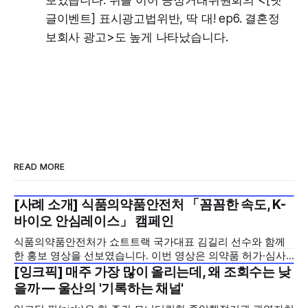
글이벤트] 표시광고법위반, 딱 대! ep6. 결혼정
보회사 광고>도 높게 나타났습니다.
READ MORE
[사례 소개] 식품의약품안전처 「꼼꼼한 속도, K-
2026년 7월 5주
바이오 안심레이스」 캠페인
식품의약품안전처가 쇼트트랙 국가대표 김길리 선수와 함께
한 홍보 영상을 선보였습니다. 이번 영상은 의약품 허가·심사
기간을 기존 420일에서 240일로 단축한 정책을 국민에게 쉽
[잉크픽] 매주 가장 많이 올리는데, 왜 조회수는 낮
2026년 7월 5주
고 친근하게 알리기 위해 제작한 것으로, 딱딱하게 느껴질 수
을까 — 울산의 '기록하는 채널'
있는 규제 정책을, 빙판 위에서 빠른 스피드와 꼼꼼한 준비를