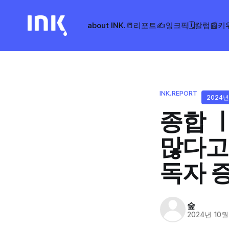
about INK.
📒리포트
✍️잉크픽
🗓️칼럼
📰키
INK.REPORT
2024년
종합 
많다고?
독자 
숲
2024년 10월