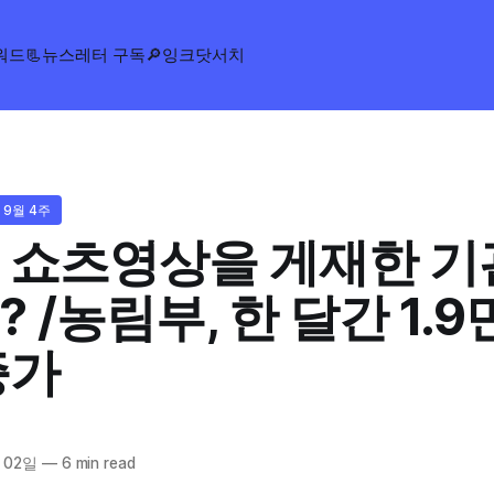
워드
📃뉴스레터 구독
🔎잉크닷서치
 9월 4주
ㅣ쇼츠영상을 게재한 기
 /농림부, 한 달간 1.9
증가
 02일
—
6 min read