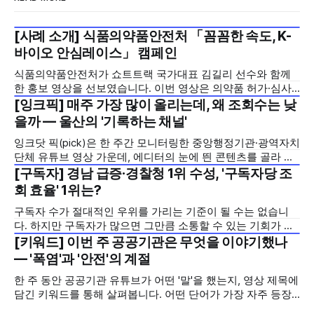
[사례 소개] 식품의약품안전처 「꼼꼼한 속도, K-
2026년 7월 5주
바이오 안심레이스」 캠페인
식품의약품안전처가 쇼트트랙 국가대표 김길리 선수와 함께
한 홍보 영상을 선보였습니다. 이번 영상은 의약품 허가·심사
기간을 기존 420일에서 240일로 단축한 정책을 국민에게 쉽
[잉크픽] 매주 가장 많이 올리는데, 왜 조회수는 낮
2026년 7월 5주
고 친근하게 알리기 위해 제작한 것으로, 딱딱하게 느껴질 수
을까 — 울산의 '기록하는 채널'
있는 규제 정책을, 빙판 위에서 빠른 스피드와 꼼꼼한 준비를
잉크닷 픽(pick)은 한 주간 모니터링한 중앙행정기관·광역자치
모두 갖춘 김길리 선수의 이미지에 빗대어 풀어낸 것이 특징입
단체 유튜브 영상 가운데, 에디터의 눈에 띈 콘텐츠를 골라 그
니다. '빠르지만
시도와 의미를 들여다보는 코너입니다. 조회수 순위표 맨 위에
[구독자] 경남 급증·경찰청 1위 수성, '구독자당 조
2026년 7월 5주
오르지는 못했지만, 다른 채널이 가지 않은 길을 택한 콘텐츠
회 효율' 1위는?
를 소개합니다. 이번 주는 특정 영상 한 편이 아니라, 채널 하나
구독자 수가 절대적인 우위를 가리는 기준이 될 수는 없습니
의 '변화'를 이야기하려
다. 하지만 구독자가 많으면 그만큼 소통할 수 있는 기회가 많
아집니다. 소통은 곧 채널의 신뢰로 이어집니다. 억지로 구독
[키워드] 이번 주 공공기관은 무엇을 이야기했나
2026년 7월 5주
자를 확보하기보다는 소통하는, 그래서 충성도 높은 구독자를
— '폭염'과 '안전'의 계절
다수 확보하길 바라는 마음을 담아, 중앙행정기관과 광역자치
한 주 동안 공공기관 유튜브가 어떤 '말'을 했는지, 영상 제목에
단체 유튜브 채널의 구독자를 월 단위로 분석합니다. 중앙행정
담긴 키워드를 통해 살펴봅니다. 어떤 단어가 가장 자주 등장
기관과 광역자치단체 유튜브 채널의 구독자를 통합하여
했는지(등장 빈도), 어떤 단어가 가장 널리 퍼졌는지(총 조회