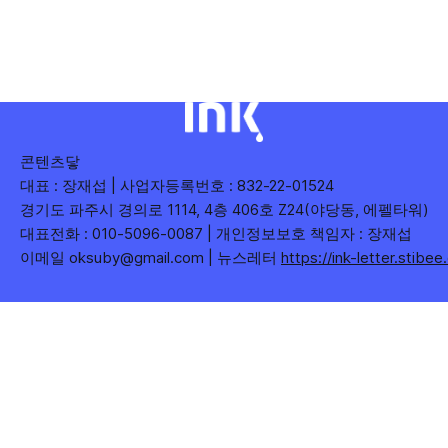
수), 어떤 단어가 가장 깊은 반응을 이끌었는지(참여율)를 나
누어 봅니다. 같은 주라도 '많이 말한 것', '많이
콘텐츠닿
대표 : 장재섭 | 사업자등록번호 : 832-22-01524
경기도 파주시 경의로 1114, 4층 406호 Z24(야당동, 에펠타워)
대표전화 : 010-5096-0087 | 개인정보보호 책임자 : 장재섭
이메일 oksuby@gmail.com | 뉴스레터
https://ink-letter.stibe