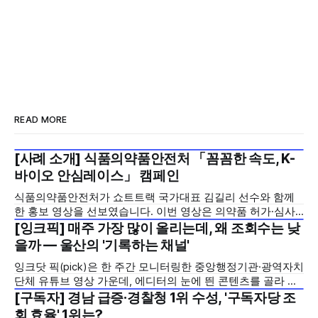
READ MORE
[사례 소개] 식품의약품안전처 「꼼꼼한 속도, K-
2026년 7월 5주
바이오 안심레이스」 캠페인
식품의약품안전처가 쇼트트랙 국가대표 김길리 선수와 함께
한 홍보 영상을 선보였습니다. 이번 영상은 의약품 허가·심사
기간을 기존 420일에서 240일로 단축한 정책을 국민에게 쉽
[잉크픽] 매주 가장 많이 올리는데, 왜 조회수는 낮
2026년 7월 5주
고 친근하게 알리기 위해 제작한 것으로, 딱딱하게 느껴질 수
을까 — 울산의 '기록하는 채널'
있는 규제 정책을, 빙판 위에서 빠른 스피드와 꼼꼼한 준비를
잉크닷 픽(pick)은 한 주간 모니터링한 중앙행정기관·광역자치
모두 갖춘 김길리 선수의 이미지에 빗대어 풀어낸 것이 특징입
단체 유튜브 영상 가운데, 에디터의 눈에 띈 콘텐츠를 골라 그
니다. '빠르지만
시도와 의미를 들여다보는 코너입니다. 조회수 순위표 맨 위에
[구독자] 경남 급증·경찰청 1위 수성, '구독자당 조
2026년 7월 5주
오르지는 못했지만, 다른 채널이 가지 않은 길을 택한 콘텐츠
회 효율' 1위는?