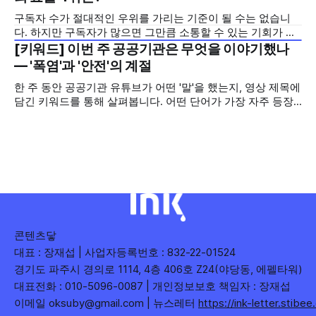
를 소개합니다. 이번 주는 특정 영상 한 편이 아니라, 채널 하나
구독자 수가 절대적인 우위를 가리는 기준이 될 수는 없습니
의 '변화'를 이야기하려
다. 하지만 구독자가 많으면 그만큼 소통할 수 있는 기회가 많
아집니다. 소통은 곧 채널의 신뢰로 이어집니다. 억지로 구독
[키워드] 이번 주 공공기관은 무엇을 이야기했나
2026년 7월 5주
자를 확보하기보다는 소통하는, 그래서 충성도 높은 구독자를
— '폭염'과 '안전'의 계절
다수 확보하길 바라는 마음을 담아, 중앙행정기관과 광역자치
한 주 동안 공공기관 유튜브가 어떤 '말'을 했는지, 영상 제목에
단체 유튜브 채널의 구독자를 월 단위로 분석합니다. 중앙행정
담긴 키워드를 통해 살펴봅니다. 어떤 단어가 가장 자주 등장
기관과 광역자치단체 유튜브 채널의 구독자를 통합하여
했는지(등장 빈도), 어떤 단어가 가장 널리 퍼졌는지(총 조회
수), 어떤 단어가 가장 깊은 반응을 이끌었는지(참여율)를 나
누어 봅니다. 같은 주라도 '많이 말한 것', '많이
콘텐츠닿
대표 : 장재섭 | 사업자등록번호 : 832-22-01524
경기도 파주시 경의로 1114, 4층 406호 Z24(야당동, 에펠타워)
대표전화 : 010-5096-0087 | 개인정보보호 책임자 : 장재섭
이메일 oksuby@gmail.com | 뉴스레터
https://ink-letter.stibe