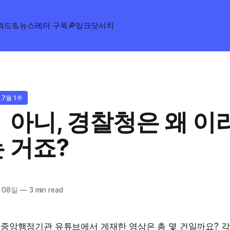
워드
📃뉴스레터 구독
🔎잉크닷서치
 7월 1주
 아니, 경찰청은 왜 이
 거죠?
 08일
—
3 min read
안 중앙행정기관 유튜브에서 게재한 영상은 총 몇 건일까요? 각