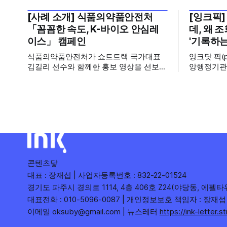
[사례 소개] 식품의약품안전처
[잉크픽]
2026년 7월 5주
2026년 7
「꼼꼼한 속도, K-바이오 안심레
데, 왜 
이스」 캠페인
'기록하는
식품의약품안전처가 쇼트트랙 국가대표
잉크닷 픽(
김길리 선수와 함께한 홍보 영상을 선보였
앙행정기관
습니다. 이번 영상은 의약품 허가·심사 기
운데, 에디
간을 기존 420일에서 240일로 단축한 정
시도와 의
책을 국민에게 쉽고 친근하게 알리기 위해
회수 순위표
제작한 것으로, 딱딱하게 느껴질 수 있는
다른 채널이
규제 정책을, 빙판 위에서 빠른 스피드와
를 소개합니다. 이번 주는 특정
꼼꼼한 준비를 모두 갖춘 김길리 선수의
이 아니라,
이미지에 빗대어 풀어낸 것이 특징입니다.
려
'빠르지만
콘텐츠닿
대표 : 장재섭 | 사업자등록번호 : 832-22-01524
경기도 파주시 경의로 1114, 4층 406호 Z24(야당동, 에펠타
대표전화 : 010-5096-0087 | 개인정보보호 책임자 : 장재섭
이메일 oksuby@gmail.com | 뉴스레터
https://ink-letter.