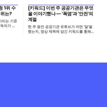
 1위 수
[키워드] 이번 주 공공기관은 무엇
2026년 7월 5주
1위는?
을 이야기했나 — '폭염'과 '안전'의
계절
가리는 기준
구독자가 많
한 주 동안 공공기관 유튜브가 어떤 '말'을
기회가 많아
했는지, 영상 제목에 담긴 키워드를 통해
뢰로 이어집
살펴봅니다. 어떤 단어가 가장 자주 등장
기보다는 소
했는지(등장 빈도), 어떤 단어가 가장 널리
구독자를 다
퍼졌는지(총 조회수), 어떤 단어가 가장 깊
아, 중앙행
은 반응을 이끌었는지(참여율)를 나누어
 채널의 구
봅니다. 같은 주라도 '많이 말한 것', '많이
널의 구독자