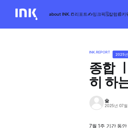
about INK.
📒리포트
✍️잉크픽
🗓️칼럼
📰키
INK.REPORT
2025년
종합 ㅣ
히 하는
숲
2025년 07월
7월 1주 기간 동