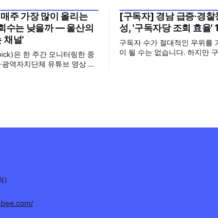
 매주 가장 많이 올리는
[구독자] 경남 급증·경찰청
월 5주
2026년 7월 5주
조회수는 낮을까 — 울산의
성, '구독자당 조회 효율' 
 채널'
구독자 수가 절대적인 우위를 
이 될 수는 없습니다. 하지만 
pick)은 한 주간 모니터링한 중
으면 그만큼 소통할 수 있는 
·광역자치단체 유튜브 영상 가
집니다. 소통은 곧 채널의 신
터의 눈에 띈 콘텐츠를 골라 그
니다. 억지로 구독자를 확보하
미를 들여다보는 코너입니다. 조
통하는, 그래서 충성도 높은 
 맨 위에 오르지는 못했지만,
수 확보하길 바라는 마음을 담
 가지 않은 길을 택한 콘텐츠
정기관과 광역자치단체 유튜브
 영상 한 편
독자를 월 단위로 분석합니다. 중앙행정기
 채널 하나의 '변화'를 이야기하
관과 광역자치단체 유튜브 채
를 통합하여
워)
stibee.com/