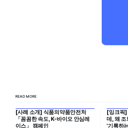
READ MORE
[사례 소개] 식품의약품안전처
[잉크픽]
2026년 7월 5주
2026년 7
「꼼꼼한 속도, K-바이오 안심레
데, 왜 
이스」 캠페인
'기록하는