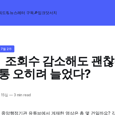
워드
📃뉴스레터 구독
🔎잉크닷서치
 7월 2주
ㅣ 조회수 감소해도 괜찮
소통 오히려 늘었다?
 15일
—
3 min read
안 중앙행정기관 유튜브에서 게재한 영상은 총 몇 건일까요? 각