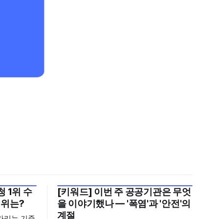
 1위 수
[키워드] 이번 주 공공기관은 무엇
2026년 7월 5주
1위는?
을 이야기했나 — '폭염'과 '안전'의
계절
가리는 기준