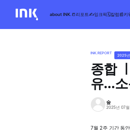
about INK.
📒리포트
✍️잉크픽
🗓️칼럼
📰키
INK.REPORT
2025년
종합 
유...
숲
2025년 07월
7월 2주 기간 동