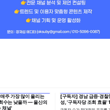
 매주 가장 많이 올리는
[구독자] 경남 급증·경찰청
월 5주
2026년 7월 5주
조회수는 낮을까 — 울산의
성, '구독자당 조회 효율' 
 채널'
구독자 수가 절대적인 우위를 