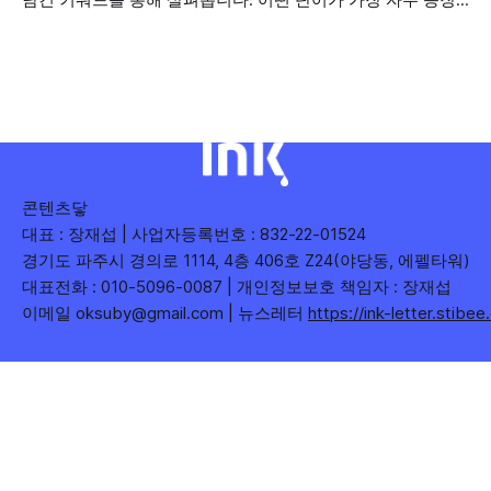
담긴 키워드를 통해 살펴봅니다. 어떤 단어가 가장 자주 등장
기관과 광역자치단체 유튜브 채널의 구독자를 통합하여
했는지(등장 빈도), 어떤 단어가 가장 널리 퍼졌는지(총 조회
수), 어떤 단어가 가장 깊은 반응을 이끌었는지(참여율)를 나
누어 봅니다. 같은 주라도 '많이 말한 것', '많이
콘텐츠닿
대표 : 장재섭 | 사업자등록번호 : 832-22-01524
경기도 파주시 경의로 1114, 4층 406호 Z24(야당동, 에펠타워)
대표전화 : 010-5096-0087 | 개인정보보호 책임자 : 장재섭
이메일 oksuby@gmail.com | 뉴스레터
https://ink-letter.stibe