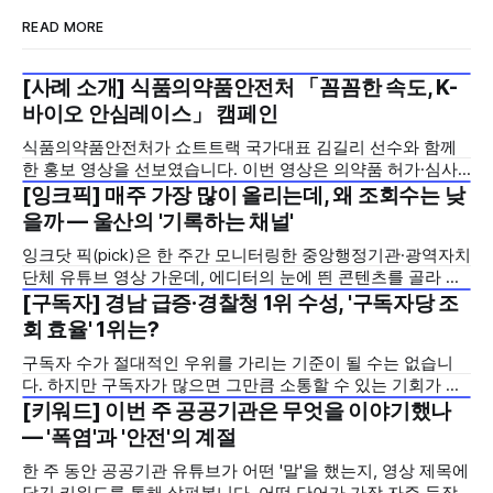
READ MORE
[사례 소개] 식품의약품안전처 「꼼꼼한 속도, K-
2026년 7월 5주
바이오 안심레이스」 캠페인
식품의약품안전처가 쇼트트랙 국가대표 김길리 선수와 함께
한 홍보 영상을 선보였습니다. 이번 영상은 의약품 허가·심사
기간을 기존 420일에서 240일로 단축한 정책을 국민에게 쉽
[잉크픽] 매주 가장 많이 올리는데, 왜 조회수는 낮
2026년 7월 5주
고 친근하게 알리기 위해 제작한 것으로, 딱딱하게 느껴질 수
을까 — 울산의 '기록하는 채널'
있는 규제 정책을, 빙판 위에서 빠른 스피드와 꼼꼼한 준비를
잉크닷 픽(pick)은 한 주간 모니터링한 중앙행정기관·광역자치
모두 갖춘 김길리 선수의 이미지에 빗대어 풀어낸 것이 특징입
단체 유튜브 영상 가운데, 에디터의 눈에 띈 콘텐츠를 골라 그
니다. '빠르지만
시도와 의미를 들여다보는 코너입니다. 조회수 순위표 맨 위에
[구독자] 경남 급증·경찰청 1위 수성, '구독자당 조
2026년 7월 5주
오르지는 못했지만, 다른 채널이 가지 않은 길을 택한 콘텐츠
회 효율' 1위는?
를 소개합니다. 이번 주는 특정 영상 한 편이 아니라, 채널 하나
구독자 수가 절대적인 우위를 가리는 기준이 될 수는 없습니
의 '변화'를 이야기하려
다. 하지만 구독자가 많으면 그만큼 소통할 수 있는 기회가 많
아집니다. 소통은 곧 채널의 신뢰로 이어집니다. 억지로 구독
[키워드] 이번 주 공공기관은 무엇을 이야기했나
2026년 7월 5주
자를 확보하기보다는 소통하는, 그래서 충성도 높은 구독자를
— '폭염'과 '안전'의 계절
다수 확보하길 바라는 마음을 담아, 중앙행정기관과 광역자치
한 주 동안 공공기관 유튜브가 어떤 '말'을 했는지, 영상 제목에
단체 유튜브 채널의 구독자를 월 단위로 분석합니다. 중앙행정