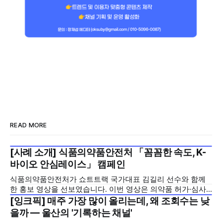
READ MORE
[사례 소개] 식품의약품안전처 「꼼꼼한 속도, K-
2026년 7월 5주
바이오 안심레이스」 캠페인
식품의약품안전처가 쇼트트랙 국가대표 김길리 선수와 함께
한 홍보 영상을 선보였습니다. 이번 영상은 의약품 허가·심사
기간을 기존 420일에서 240일로 단축한 정책을 국민에게 쉽
[잉크픽] 매주 가장 많이 올리는데, 왜 조회수는 낮
2026년 7월 5주
고 친근하게 알리기 위해 제작한 것으로, 딱딱하게 느껴질 수
을까 — 울산의 '기록하는 채널'
있는 규제 정책을, 빙판 위에서 빠른 스피드와 꼼꼼한 준비를