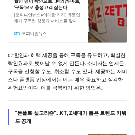
할인 넘어 락인으로…편의점·마트,
‘구독’으로 충성고객 잡는다
[오피니언뉴스=이예한 기자] 유통업
계가 구독형 상품과 서비스를 앞다퉈
선보이며 고객 ‘락인 전략’에 본격적
으로 나서고 있다. 고물가·고금리 기
오피니언뉴스
조 속에서 실질적인 혜택을 제공하며
반복 구매를 유도하려는 움직임이 빨
라지면서, 구독 모델이 유통업계의
👉할인과 혜택 제공을 통해 구독을 유도하고, 확실한
새로운 마케팅 수단으로 부상하고 있
락인효과로 벗어날 수 없게 만든다. 소비자는 언제든
다.이마트24는 SK텔레콤의 구독 플
랫폼 ‘T 우주’와 손잡고, 생활밀착형
구독을 신청할 수도, 취소할 수도 있다. 제공하는 서비
할인 혜택을 강조한 ‘T 우주패스 올리
스나 플랫폼 입장에서는 이는 매우 중요하고 심각한
브영&스타벅스&이마트24’를 출시했
다. 해당 패스를 구독하면 월 9,900
위험요인이다. 이를 극복하기 위한 방법은...
원에 ▲이마트24 상품 구매 시 최대
20% 할인 ▲스타벅스 사이렌오더
“듣폴트·셀고리즘”...KT, Z세대가 뽑은 트렌드 키워
드 공개