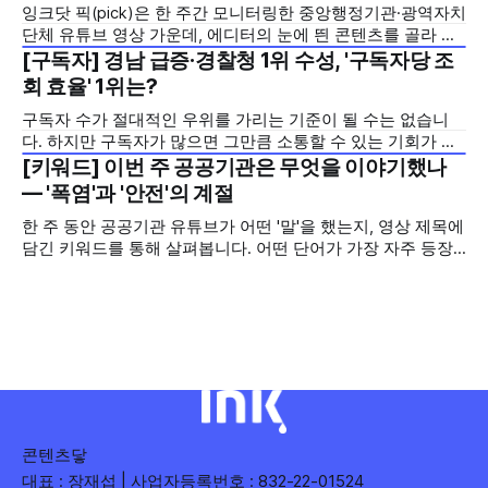
잉크닷 픽(pick)은 한 주간 모니터링한 중앙행정기관·광역자치
모두 갖춘 김길리 선수의 이미지에 빗대어 풀어낸 것이 특징입
단체 유튜브 영상 가운데, 에디터의 눈에 띈 콘텐츠를 골라 그
니다. '빠르지만
시도와 의미를 들여다보는 코너입니다. 조회수 순위표 맨 위에
[구독자] 경남 급증·경찰청 1위 수성, '구독자당 조
2026년 7월 5주
오르지는 못했지만, 다른 채널이 가지 않은 길을 택한 콘텐츠
회 효율' 1위는?
를 소개합니다. 이번 주는 특정 영상 한 편이 아니라, 채널 하나
구독자 수가 절대적인 우위를 가리는 기준이 될 수는 없습니
의 '변화'를 이야기하려
다. 하지만 구독자가 많으면 그만큼 소통할 수 있는 기회가 많
아집니다. 소통은 곧 채널의 신뢰로 이어집니다. 억지로 구독
[키워드] 이번 주 공공기관은 무엇을 이야기했나
2026년 7월 5주
자를 확보하기보다는 소통하는, 그래서 충성도 높은 구독자를
— '폭염'과 '안전'의 계절
다수 확보하길 바라는 마음을 담아, 중앙행정기관과 광역자치
한 주 동안 공공기관 유튜브가 어떤 '말'을 했는지, 영상 제목에
단체 유튜브 채널의 구독자를 월 단위로 분석합니다. 중앙행정
담긴 키워드를 통해 살펴봅니다. 어떤 단어가 가장 자주 등장
기관과 광역자치단체 유튜브 채널의 구독자를 통합하여
했는지(등장 빈도), 어떤 단어가 가장 널리 퍼졌는지(총 조회
수), 어떤 단어가 가장 깊은 반응을 이끌었는지(참여율)를 나
누어 봅니다. 같은 주라도 '많이 말한 것', '많이
콘텐츠닿
대표 : 장재섭 | 사업자등록번호 : 832-22-01524