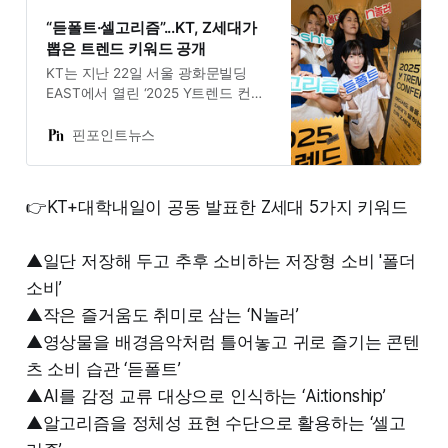
“듣폴트·셀고리즘”...KT, Z세대가
뽑은 트렌드 키워드 공개
KT는 지난 22일 서울 광화문빌딩
EAST에서 열린 ‘2025 Y트렌드 컨퍼
런스’에서 Z세대가 직접 선정한 5대
트렌드 키워드를 발표했다고 25일 밝
핀포인트뉴스
혔다.올해 3회째인 Y트렌드 컨퍼런
스는 KT 대학생 마케팅 서포터즈 ‘Y
퓨처리스트’ 100명과 Z세대 전문 연
👉KT+대학내일이 공동 발표한 Z세대 5가지 키워드
구기관 대학내일20대연구소가 협업
해 최신 라이프스타일 키워드를 도출
하는 행사다.이번에 발표된 키워드는
▲일단 저장해 두고 추후 소비하는 저장형 소비 '폴더
▲일단 저장해 두고 추후 소비하는
소비’
저장형 소비 ‘폴더소비’ ▲작은 즐거
움도 취미로 삼는 ‘N놀러’ ▲영상물을
▲작은 즐거움도 취미로 삼는 ‘N놀러’
배경음악처럼 틀어놓고 귀로 즐기는
▲영상물을 배경음악처럼 틀어놓고 귀로 즐기는 콘텐
콘텐츠 소비 습관 ‘듣폴트’ ▲A
츠 소비 습관 ‘듣폴트’
▲AI를 감정 교류 대상으로 인식하는 ‘Ai:tionship’
▲알고리즘을 정체성 표현 수단으로 활용하는 ‘셀고