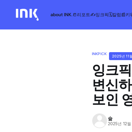
about INK.
📒리포트
✍️잉크픽
🗓️칼럼
📰키
INKPICK
2025년 11
잉크픽
변신하고
보인 영
숲
2025년 12월