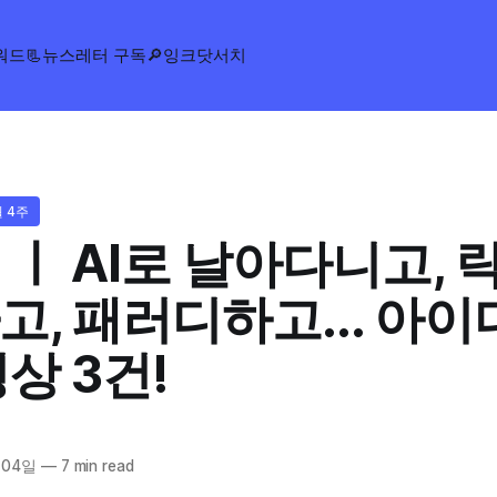
워드
📃뉴스레터 구독
🔎잉크닷서치
월 4주
 ㅣ AI로 날아다니고, 
, 패러디하고... 아이
상 3건!
 04일
—
7 min read