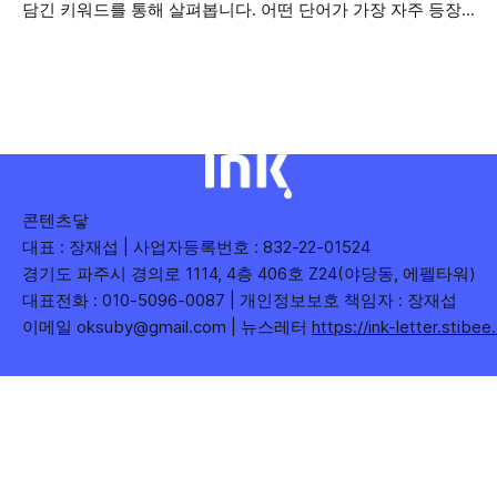
담긴 키워드를 통해 살펴봅니다. 어떤 단어가 가장 자주 등장
기관과 광역자치단체 유튜브 채널의 구독자를 통합하여
했는지(등장 빈도), 어떤 단어가 가장 널리 퍼졌는지(총 조회
수), 어떤 단어가 가장 깊은 반응을 이끌었는지(참여율)를 나
누어 봅니다. 같은 주라도 '많이 말한 것', '많이
콘텐츠닿
대표 : 장재섭 | 사업자등록번호 : 832-22-01524
경기도 파주시 경의로 1114, 4층 406호 Z24(야당동, 에펠타워)
대표전화 : 010-5096-0087 | 개인정보보호 책임자 : 장재섭
이메일 oksuby@gmail.com | 뉴스레터
https://ink-letter.stibe