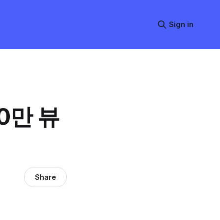
Sign in
0만 뷰
Share