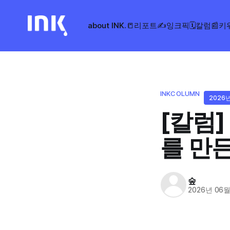
about INK.
📒리포트
✍️잉크픽
🗓️칼럼
📰키
INKCOLUMN
2026년
[칼럼]
를 만
숲
2026년 06월