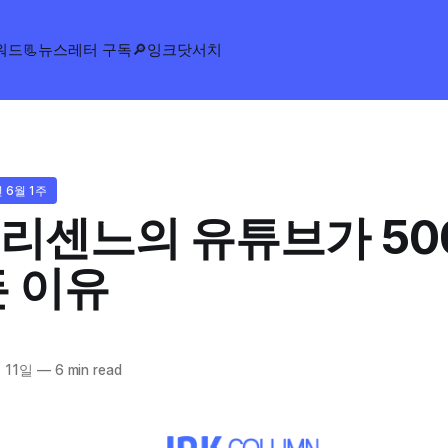
워드
📃뉴스레터 구독
🔎잉크닷서치
 6월 1주
 리센느의 유튜브가 50
든 이유
 11일
—
6 min read