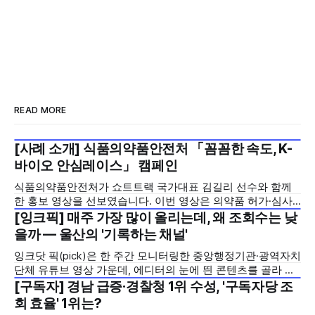
READ MORE
[사례 소개] 식품의약품안전처 「꼼꼼한 속도, K-
2026년 7월 5주
바이오 안심레이스」 캠페인
식품의약품안전처가 쇼트트랙 국가대표 김길리 선수와 함께
한 홍보 영상을 선보였습니다. 이번 영상은 의약품 허가·심사
기간을 기존 420일에서 240일로 단축한 정책을 국민에게 쉽
[잉크픽] 매주 가장 많이 올리는데, 왜 조회수는 낮
2026년 7월 5주
고 친근하게 알리기 위해 제작한 것으로, 딱딱하게 느껴질 수
을까 — 울산의 '기록하는 채널'
있는 규제 정책을, 빙판 위에서 빠른 스피드와 꼼꼼한 준비를
잉크닷 픽(pick)은 한 주간 모니터링한 중앙행정기관·광역자치
모두 갖춘 김길리 선수의 이미지에 빗대어 풀어낸 것이 특징입
단체 유튜브 영상 가운데, 에디터의 눈에 띈 콘텐츠를 골라 그
니다. '빠르지만
시도와 의미를 들여다보는 코너입니다. 조회수 순위표 맨 위에
[구독자] 경남 급증·경찰청 1위 수성, '구독자당 조
2026년 7월 5주
오르지는 못했지만, 다른 채널이 가지 않은 길을 택한 콘텐츠
회 효율' 1위는?
를 소개합니다. 이번 주는 특정 영상 한 편이 아니라, 채널 하나