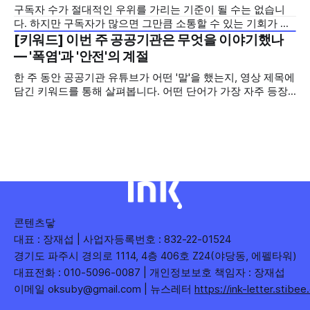
구독자 수가 절대적인 우위를 가리는 기준이 될 수는 없습니
의 '변화'를 이야기하려
다. 하지만 구독자가 많으면 그만큼 소통할 수 있는 기회가 많
아집니다. 소통은 곧 채널의 신뢰로 이어집니다. 억지로 구독
[키워드] 이번 주 공공기관은 무엇을 이야기했나
2026년 7월 5주
자를 확보하기보다는 소통하는, 그래서 충성도 높은 구독자를
— '폭염'과 '안전'의 계절
다수 확보하길 바라는 마음을 담아, 중앙행정기관과 광역자치
한 주 동안 공공기관 유튜브가 어떤 '말'을 했는지, 영상 제목에
단체 유튜브 채널의 구독자를 월 단위로 분석합니다. 중앙행정
담긴 키워드를 통해 살펴봅니다. 어떤 단어가 가장 자주 등장
기관과 광역자치단체 유튜브 채널의 구독자를 통합하여
했는지(등장 빈도), 어떤 단어가 가장 널리 퍼졌는지(총 조회
수), 어떤 단어가 가장 깊은 반응을 이끌었는지(참여율)를 나
누어 봅니다. 같은 주라도 '많이 말한 것', '많이
콘텐츠닿
대표 : 장재섭 | 사업자등록번호 : 832-22-01524
경기도 파주시 경의로 1114, 4층 406호 Z24(야당동, 에펠타워)
대표전화 : 010-5096-0087 | 개인정보보호 책임자 : 장재섭
이메일 oksuby@gmail.com | 뉴스레터
https://ink-letter.stibe