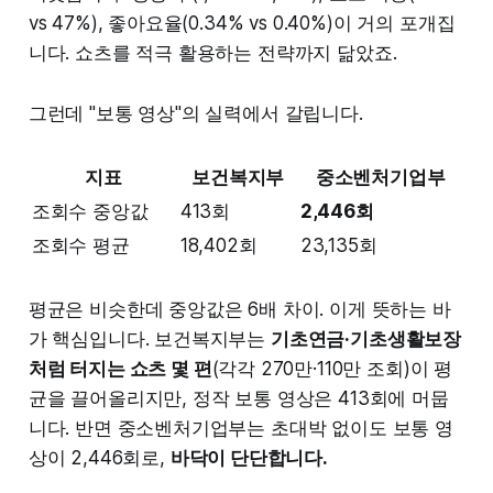
vs 47%), 좋아요율(0.34% vs 0.40%)이 거의 포개집
니다. 쇼츠를 적극 활용하는 전략까지 닮았죠.
그런데 "보통 영상"의 실력에서 갈립니다.
지표
보건복지부
중소벤처기업부
조회수 중앙값
413회
2,446회
조회수 평균
18,402회
23,135회
평균은 비슷한데 중앙값은 6배 차이. 이게 뜻하는 바
가 핵심입니다. 보건복지부는
기초연금·기초생활보장
처럼 터지는 쇼츠 몇 편
(각각 270만·110만 조회)이 평
균을 끌어올리지만, 정작 보통 영상은 413회에 머뭅
니다. 반면 중소벤처기업부는 초대박 없이도 보통 영
상이 2,446회로,
바닥이 단단합니다.