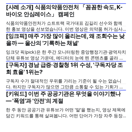
[사례 소개] 식품의약품안전처 「꼼꼼한 속도, K-
2026년 7월 5주
바이오 안심레이스」 캠페인
식품의약품안전처가 쇼트트랙 국가대표 김길리 선수와 함께
한 홍보 영상을 선보였습니다. 이번 영상은 의약품 허가·심사
기간을 기존 420일에서 240일로 단축한 정책을 국민에게 쉽
[잉크픽] 매주 가장 많이 올리는데, 왜 조회수는 낮
2026년 7월 5주
고 친근하게 알리기 위해 제작한 것으로, 딱딱하게 느껴질 수
을까 — 울산의 '기록하는 채널'
있는 규제 정책을, 빙판 위에서 빠른 스피드와 꼼꼼한 준비를
잉크닷 픽(pick)은 한 주간 모니터링한 중앙행정기관·광역자치
모두 갖춘 김길리 선수의 이미지에 빗대어 풀어낸 것이 특징입
단체 유튜브 영상 가운데, 에디터의 눈에 띈 콘텐츠를 골라 그
니다. '빠르지만
시도와 의미를 들여다보는 코너입니다. 조회수 순위표 맨 위에
[구독자] 경남 급증·경찰청 1위 수성, '구독자당 조
2026년 7월 5주
오르지는 못했지만, 다른 채널이 가지 않은 길을 택한 콘텐츠
회 효율' 1위는?
를 소개합니다. 이번 주는 특정 영상 한 편이 아니라, 채널 하나
구독자 수가 절대적인 우위를 가리는 기준이 될 수는 없습니
의 '변화'를 이야기하려
다. 하지만 구독자가 많으면 그만큼 소통할 수 있는 기회가 많
아집니다. 소통은 곧 채널의 신뢰로 이어집니다. 억지로 구독
[키워드] 이번 주 공공기관은 무엇을 이야기했나
2026년 7월 5주
자를 확보하기보다는 소통하는, 그래서 충성도 높은 구독자를
— '폭염'과 '안전'의 계절
다수 확보하길 바라는 마음을 담아, 중앙행정기관과 광역자치
한 주 동안 공공기관 유튜브가 어떤 '말'을 했는지, 영상 제목에
단체 유튜브 채널의 구독자를 월 단위로 분석합니다. 중앙행정
담긴 키워드를 통해 살펴봅니다. 어떤 단어가 가장 자주 등장
기관과 광역자치단체 유튜브 채널의 구독자를 통합하여
했는지(등장 빈도), 어떤 단어가 가장 널리 퍼졌는지(총 조회
수), 어떤 단어가 가장 깊은 반응을 이끌었는지(참여율)를 나