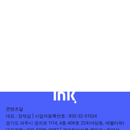
콘텐츠닿
대표 : 장재섭 | 사업자등록번호 : 832-22-01524
경기도 파주시 경의로 1114, 4층 406호 Z24(야당동, 에펠타워)
대표전화 : 010-5096-0087 | 개인정보보호 책임자 : 장재섭