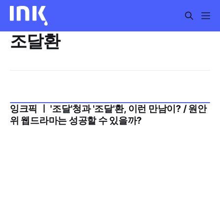
조달환
잉크픽 ㅣ '조달'청과 '조달'환, 이런 만남이? / 원안
2024년 9월 3주
위 웹드라마는 성공할 수 있을까?