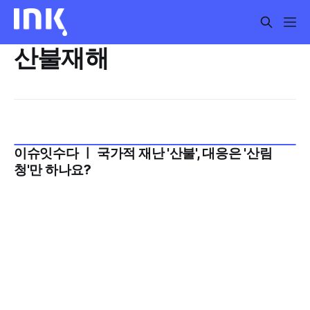
산불재해
이슈잇수다 ㅣ 국가적 재난 '산불', 대응은 '산림
2025년 3월 3주
청'만 하나요?