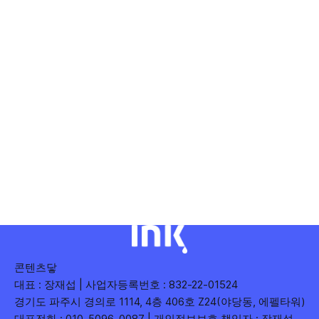
콘텐츠닿
대표 : 장재섭 | 사업자등록번호 : 832-22-01524
경기도 파주시 경의로 1114, 4층 406호 Z24(야당동, 에펠타워)
대표전화 : 010-5096-0087 | 개인정보보호 책임자 : 장재섭