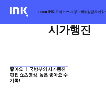
about INK.
📒리포트
✍️잉크픽
🗓️칼럼
📰키워
시가행진
좋아요 ㅣ 국방부의 시가행진
2024년 10월 1주
편집 쇼츠영상, 높은 좋아요 수
기록!