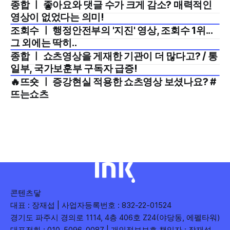
종합 ㅣ 좋아요와 댓글 수가 크게 감소? 매력적인
2024년 9월 1주
영상이 없었다는 의미!
조회수 ㅣ 행정안전부의 '지진' 영상, 조회수 1위...
2024년 8월 5주
그 외에는 딱히..
종합 ㅣ 쇼츠영상을 게재한 기관이 더 많다고? / 통
2024년 8월 5주
일부, 국가보훈부 구독자 급증!
🔥뜨숏 ㅣ 증강현실 적용한 쇼츠영상 보셨나요? #
2024년 8월 4주
뜨는쇼츠
콘텐츠닿
대표 : 장재섭 | 사업자등록번호 : 832-22-01524
경기도 파주시 경의로 1114, 4층 406호 Z24(야당동, 에펠타워)
대표전화 : 010-5096-0087 | 개인정보보호 책임자 : 장재섭