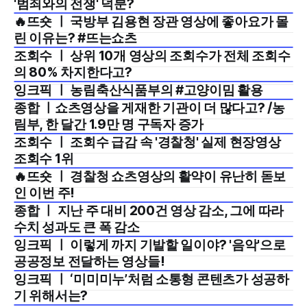
'범죄와의 전쟁' 덕분?
🔥뜨숏 ㅣ 국방부 김용현 장관 영상에 좋아요가 몰
2024년 10월 2주
린 이유는? #뜨는쇼츠
조회수 ㅣ 상위 10개 영상의 조회수가 전체 조회수
2024년 10월 1주
의 80% 차지한다고?
잉크픽 ㅣ 농림축산식품부의 #고양이밈 활용
2024년 9월 4주
종합 ㅣ쇼츠영상을 게재한 기관이 더 많다고? /농
2024년 9월 4주
림부, 한 달간 1.9만 명 구독자 증가
조회수 ㅣ 조회수 급감 속 '경찰청' 실제 현장영상
2024년 9월 3주
조회수 1위
🔥뜨숏 ㅣ 경찰청 쇼츠영상의 활약이 유난히 돋보
2024년 9월 4주
인 이번 주!
종합 ㅣ 지난 주 대비 200건 영상 감소, 그에 따라
2024년 9월 3주
수치 성과도 큰 폭 감소
잉크픽 ㅣ 이렇게 까지 기발할 일이야? '음악'으로
2024년 9월 2주
공공정보 전달하는 영상들!
잉크픽 ㅣ ‘미미미누’처럼 소통형 콘텐츠가 성공하
2024년 9월 1주
기 위해서는?