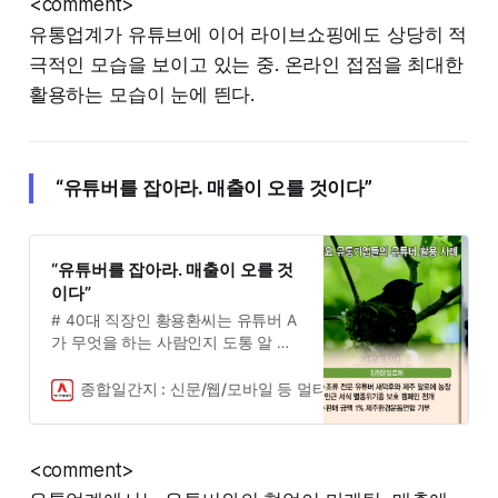
<comment>
월부터 시작한 네이버 쇼핑라이브 방
유통업계가 유튜브에 이어 라이브쇼핑에도 상당히 적
송은 최고 조회수 43만, 회당 평균 조
회수 25만을 기록했다. 전체 주문 고
극적인 모습을 보이고 있는 중. 온라인 접점을 최대한
객 10명 중 4명 이상이 재구매 고객
활용하는 모습이 눈에 띈다.
일 정
“유튜버를 잡아라. 매출이 오를 것이다”
“유튜버를 잡아라. 매출이 오를 것
이다”
# 40대 직장인 황용환씨는 유튜버 A
가 무엇을 하는 사람인지 도통 알 수
가 없다. 가끔 TV 예능 프로그램에 나
오니 유명한 사람이라고 추측할 뿐이
종합일간지 : 신문/웹/모바일 등 멀티 채널로 국내외 실시간 
다. 황 씨가 보기에 A는 말주변도 뛰
어난 거 같지 않다. 때로는 ‘평범하기
그지없는 일반인 같은데 왜 TV에 나
<comment>
오지’라..