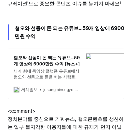
큐레이션'으로 중요한 콘텐츠 이슈를 놓치지 마세요!
혐오와 선동이 돈 되는 유튜브…59개 영상에 6900
만원 수익
혐오와 선동이 돈 되는 유튜브…59
개 영상에 6900만원 수익 [뉴스+]
세계 최대 동영상 플랫폼 유튜브에서
혐오와 선동으로 돈을 버는 사람들이
늘고 있다. 일부 극단적인 유튜버들
이 여성·소수자 집단을 향한 혐오, 차
세계일보
josungminsegye.com 조성민
별, 가짜뉴스 등을 콘텐츠로 수익을
내고 있기 때문이다. 국가인권위원회
는 2019년 혐오표현 리포트에서 ‘혐
<comment>
오표현’을 “성별, 장애,...
정치분야를 중심으로 가짜뉴스, 협오콘텐츠를 생산하
는 일부 몰지각한 이용자들에 대한 규제가 먼저 아닐