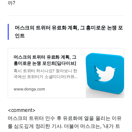
까?
머스크의 트위터 유료화 계획, 그 흥미로운 논쟁 포
인트
머스크의 트위터 유료화 계획, 그
흥미로운 논쟁 포인트[딥다이브]
혹시 트위터 하시나요? 찾아보니 한
국에선 트위터가 소셜미디어(커뮤니
티 포함) 중 6위라는데요(사용자 수
기준. 밴드∙인스타그램∙페이스북∙카
www.donga.com
카오스토리∙네이버카페∙트위터 순).
미국…
<comment>
머스크의 트위터 인수 후 유료화에 열을 올리는 이유
를 심도깊게 정리한 기사. 더불어 머스크는, '내가 트