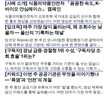
[사례 소개] 식품의약품안전처 「꼼꼼한 속도, K-
2026년 7월 5주
바이오 안심레이스」 캠페인
식품의약품안전처가 쇼트트랙 국가대표 김길리 선수와 함께
한 홍보 영상을 선보였습니다. 이번 영상은 의약품 허가·심사
기간을 기존 420일에서 240일로 단축한 정책을 국민에게 쉽
[잉크픽] 매주 가장 많이 올리는데, 왜 조회수는 낮
2026년 7월 5주
고 친근하게 알리기 위해 제작한 것으로, 딱딱하게 느껴질 수
을까 — 울산의 '기록하는 채널'
있는 규제 정책을, 빙판 위에서 빠른 스피드와 꼼꼼한 준비를
잉크닷 픽(pick)은 한 주간 모니터링한 중앙행정기관·광역자치
모두 갖춘 김길리 선수의 이미지에 빗대어 풀어낸 것이 특징입
단체 유튜브 영상 가운데, 에디터의 눈에 띈 콘텐츠를 골라 그
니다. '빠르지만
시도와 의미를 들여다보는 코너입니다. 조회수 순위표 맨 위에
[구독자] 경남 급증·경찰청 1위 수성, '구독자당 조
2026년 7월 5주
오르지는 못했지만, 다른 채널이 가지 않은 길을 택한 콘텐츠
회 효율' 1위는?
를 소개합니다. 이번 주는 특정 영상 한 편이 아니라, 채널 하나
구독자 수가 절대적인 우위를 가리는 기준이 될 수는 없습니
의 '변화'를 이야기하려
다. 하지만 구독자가 많으면 그만큼 소통할 수 있는 기회가 많
아집니다. 소통은 곧 채널의 신뢰로 이어집니다. 억지로 구독
[키워드] 이번 주 공공기관은 무엇을 이야기했나
2026년 7월 5주
자를 확보하기보다는 소통하는, 그래서 충성도 높은 구독자를
— '폭염'과 '안전'의 계절
다수 확보하길 바라는 마음을 담아, 중앙행정기관과 광역자치
한 주 동안 공공기관 유튜브가 어떤 '말'을 했는지, 영상 제목에
단체 유튜브 채널의 구독자를 월 단위로 분석합니다. 중앙행정
담긴 키워드를 통해 살펴봅니다. 어떤 단어가 가장 자주 등장
기관과 광역자치단체 유튜브 채널의 구독자를 통합하여
했는지(등장 빈도), 어떤 단어가 가장 널리 퍼졌는지(총 조회
수), 어떤 단어가 가장 깊은 반응을 이끌었는지(참여율)를 나
누어 봅니다. 같은 주라도 '많이 말한 것', '많이