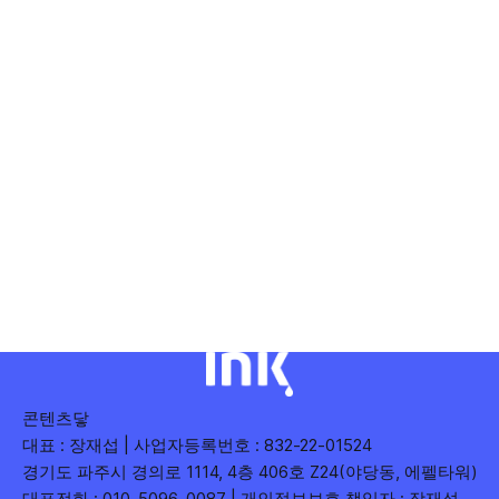
콘텐츠닿
대표 : 장재섭 | 사업자등록번호 : 832-22-01524
경기도 파주시 경의로 1114, 4층 406호 Z24(야당동, 에펠타워)
대표전화 : 010-5096-0087 | 개인정보보호 책임자 : 장재섭