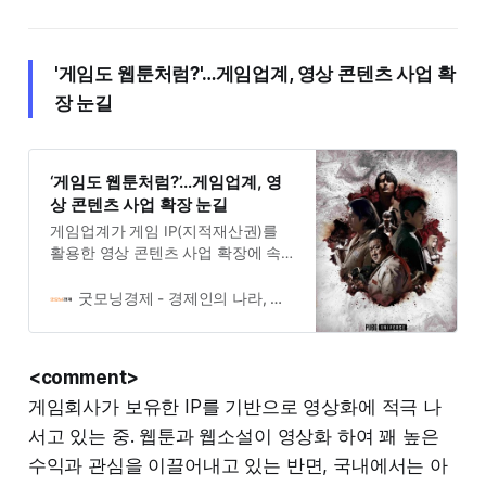
'게임도 웹툰처럼?'…게임업계, 영상 콘텐츠 사업 확
장 눈길
‘게임도 웹툰처럼?’…게임업계, 영
상 콘텐츠 사업 확장 눈길
게임업계가 게임 IP(지적재산권)를
활용한 영상 콘텐츠 사업 확장에 속
도를 붙이고 있다. 글로벌 인기를 얻
고 있는 IP를 2차 창작물로 활용하는
굿모닝경제 - 경제인의 나라, 경제인의 아침!
‘원 소스 멀티 유즈’ 전략을 통해 종합
엔터테인먼트 기업으로 도약한다는
포부다.2일 게임업계에 따르면 넥슨,
<comment>
컴투스, 크래프톤 등 강력한 글로벌
게임회사가 보유한 IP를 기반으로 영상화에 적극 나
IP를 보유한 주요 게임사를 중심으로
영화, 드라마, 등 영상 콘텐츠 사업 진
서고 있는 중. 웹툰과 웹소설이 영상화 하여 꽤 높은
출이 증가하고 있다. 게임사들은 기
수익과 관심을 이끌어내고 있는 반면, 국내에서는 아
존 캐릭터 사업에 더해 IP를 통한 수