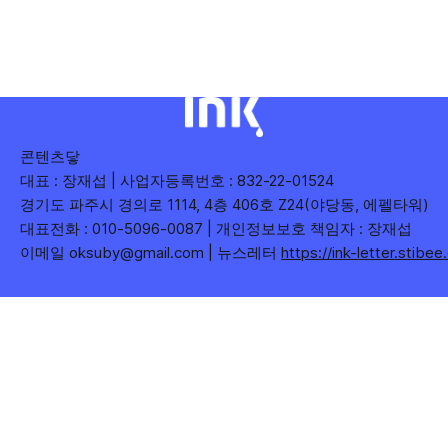
수), 어떤 단어가 가장 깊은 반응을 이끌었는지(참여율)를 나
누어 봅니다. 같은 주라도 '많이 말한 것', '많이
콘텐츠닿
대표 : 장재섭 | 사업자등록번호 : 832-22-01524
경기도 파주시 경의로 1114, 4층 406호 Z24(야당동, 에펠타워)
대표전화 : 010-5096-0087 | 개인정보보호 책임자 : 장재섭
이메일 oksuby@gmail.com | 뉴스레터
https://ink-letter.stibe