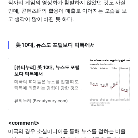
익성 확대를 꾀한다는 구상이다.국내
직까지 게임의 영상화가 활발하지 않았던 것도 사실
게임업계는 그동안 다른 국가와 비교
인데, 콘텐츠IP의 활용이 매출로 이어지는 모습을 보
해 수익성 등의 이유로 영상
고 생각이 많이 바뀐 듯 하다.
美 10대, 뉴스도 포털보다 틱톡에서
[뷰티누리] 美 10대, 뉴스도 포털
보다 틱톡에서
미국의 10대들은 뉴스를 접할 때도
틱톡에 의존하는 경향이 강한 것으로
나타났다. 미국 시장 진출을 계획하
고 있는 ‘영 브랜드’라면 틱톡을 활용
뷰티누리 (Beautynury.com)
한 마케팅에 정성을 쏟을 필요가 있
겠다. 미국의 데이터 분석기업 퓨리
서치센터는 최근 소비자가 뉴스를 이
<comment>
용하는 방식이 바뀌고 있다는 조사
미국의 경우 소셜미디어를 통해 뉴스를 접하는 비율
결과를 발표했다. 미국 성인의...