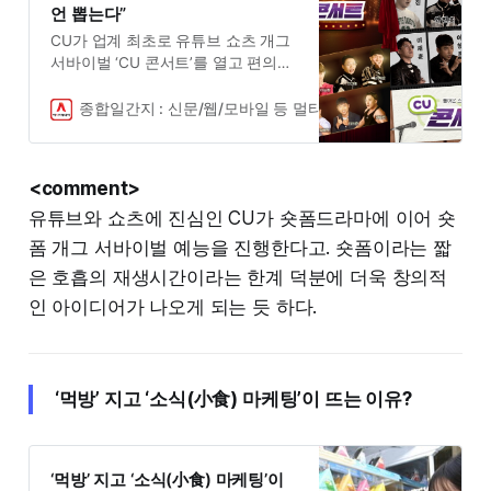
언 뽑는다”
CU가 업계 최초로 유튜브 쇼츠 개그
서바이벌 ‘CU 콘서트’를 열고 편의점
특채 코미디언을 뽑는다고 29일 밝혔
다. ‘CU 콘서트’는 8명의 개그맨 출신
종합일간지 : 신문/웹/모바일 등 멀티 채널로 국내외 실시간 
유튜버들이 스탠딩 코미디 대결을 펼
쳐 최후의 1인을 가리는 개그 서바이
벌 프로그램으로, 오직 말로써 관객
<comment>
을 웃기..
유튜브와 쇼츠에 진심인 CU가 숏폼드라마에 이어 숏
폼 개그 서바이벌 예능을 진행한다고. 숏폼이라는 짧
은 호흡의 재생시간이라는 한계 덕분에 더욱 창의적
인 아이디어가 나오게 되는 듯 하다.
‘먹방’ 지고 ‘소식(小食) 마케팅’이 뜨는 이유?
‘먹방’ 지고 ‘소식(小食) 마케팅’이