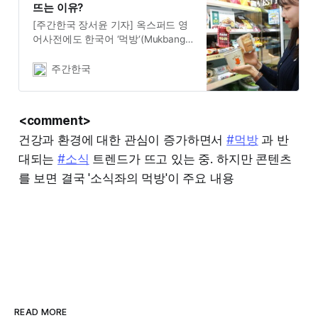
뜨는 이유?
[주간한국 장서윤 기자] 옥스퍼드 영
어사전에도 한국어 ‘먹방‘(Mukbang)
이 등재될 정도로 전세계적으로 꾸준
한 인기를 끌었던 먹방의 시대가 저
주간한국
물고 ‘소식‘(小食) 트렌드가 뜨고 있
다. 방송인 박소현, 가수 산다라박, 코
드 쿤스트, 개그맨 김국진 등 연예인
<comment>
들의 소식 습관이 화제가 되면서 이
건강과 환경에 대한 관심이 증가하면서
#먹방
과 반
들을 소재로 한 프로그램도 여럿 만
들어졌다. 남들보다 적게 천천히 먹
대되는
#소식
트렌드가 뜨고 있는 중. 하지만 콘텐츠
는 사람을 뜻하는 ‘소식좌’라는 신조
를 보면 결국 '소식좌의 먹방'이 주요 내용
어도 일상적으로 쓰이고 있다. 소식
트렌드로의 변화를 빠르게 받아들인
식품업계에서는 기존보다 사이즈를
줄인 제품을 속속 출시하면서 인기를
얻고
READ MORE