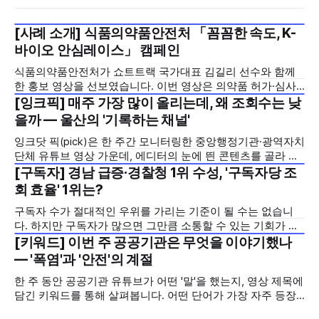
[사례 소개] 식품의약품안전처 「꼼꼼한 속도, K-
2026년 7월 5주
바이오 안심레이스」 캠페인
식품의약품안전처가 쇼트트랙 국가대표 김길리 선수와 함께
한 홍보 영상을 선보였습니다. 이번 영상은 의약품 허가·심사
기간을 기존 420일에서 240일로 단축한 정책을 국민에게 쉽
[잉크픽] 매주 가장 많이 올리는데, 왜 조회수는 낮
2026년 7월 5주
고 친근하게 알리기 위해 제작한 것으로, 딱딱하게 느껴질 수
을까 — 울산의 '기록하는 채널'
있는 규제 정책을, 빙판 위에서 빠른 스피드와 꼼꼼한 준비를
잉크닷 픽(pick)은 한 주간 모니터링한 중앙행정기관·광역자치
모두 갖춘 김길리 선수의 이미지에 빗대어 풀어낸 것이 특징입
단체 유튜브 영상 가운데, 에디터의 눈에 띈 콘텐츠를 골라 그
니다. '빠르지만
시도와 의미를 들여다보는 코너입니다. 조회수 순위표 맨 위에
[구독자] 경남 급증·경찰청 1위 수성, '구독자당 조
2026년 7월 5주
오르지는 못했지만, 다른 채널이 가지 않은 길을 택한 콘텐츠
회 효율' 1위는?
를 소개합니다. 이번 주는 특정 영상 한 편이 아니라, 채널 하나
구독자 수가 절대적인 우위를 가리는 기준이 될 수는 없습니
의 '변화'를 이야기하려
다. 하지만 구독자가 많으면 그만큼 소통할 수 있는 기회가 많
아집니다. 소통은 곧 채널의 신뢰로 이어집니다. 억지로 구독
[키워드] 이번 주 공공기관은 무엇을 이야기했나
2026년 7월 5주
자를 확보하기보다는 소통하는, 그래서 충성도 높은 구독자를
— '폭염'과 '안전'의 계절
다수 확보하길 바라는 마음을 담아, 중앙행정기관과 광역자치
한 주 동안 공공기관 유튜브가 어떤 '말'을 했는지, 영상 제목에
단체 유튜브 채널의 구독자를 월 단위로 분석합니다. 중앙행정
담긴 키워드를 통해 살펴봅니다. 어떤 단어가 가장 자주 등장
기관과 광역자치단체 유튜브 채널의 구독자를 통합하여
했는지(등장 빈도), 어떤 단어가 가장 널리 퍼졌는지(총 조회