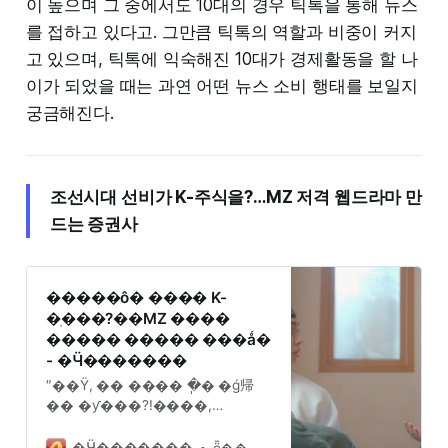
이 높으며 그 중에서도 10대의 경우 틱톡을 통해 뉴스
를 접하고 있다고. 그만큼 틱톡의 역할과 비중이 커지
고 있으며, 틱톡에 익숙해진 10대가 경제활동을 할 나
이가 되었을 때는 과연 어떤 뉴스 소비 행태를 보일지
궁금해진다.
조선시대 선비가 K-주식을?…MZ 저격 웹드라마 만
드는 증권사
�����ô� ���� K-
�ֽ���?��MZ ����
����� ����� ���ǻ�
- �Ӵ�������
″��Ÿ, �� ���� �ֽ� �ǵ帰
�� �ƴ���?!����,
������ 20%?“MZ����
������ ‘�ݹ���’(��MZ).
�Ӵ�������
ȫ����