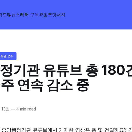
워드
📃뉴스레터 구독
🔎잉크닷서치
 6월 2주
정기관 유튜브 총 180
2주 연속 감소 중
 13일
—
4 min read
안 중앙행정기관 유튜브에서 게재한 영상은 총 몇 건일까요? 각