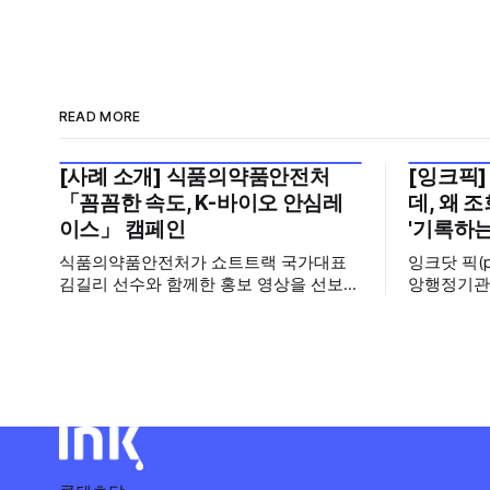
READ MORE
[사례 소개] 식품의약품안전처
[잉크픽]
2026년 7월 5주
2026년 7
「꼼꼼한 속도, K-바이오 안심레
데, 왜 
이스」 캠페인
'기록하는
식품의약품안전처가 쇼트트랙 국가대표
잉크닷 픽(
김길리 선수와 함께한 홍보 영상을 선보였
앙행정기관
습니다. 이번 영상은 의약품 허가·심사 기
운데, 에디
간을 기존 420일에서 240일로 단축한 정
시도와 의
책을 국민에게 쉽고 친근하게 알리기 위해
회수 순위표
제작한 것으로, 딱딱하게 느껴질 수 있는
다른 채널이
규제 정책을, 빙판 위에서 빠른 스피드와
를 소개합니다. 이번 주는 특정
꼼꼼한 준비를 모두 갖춘 김길리 선수의
이 아니라,
이미지에 빗대어 풀어낸 것이 특징입니다.
려
'빠르지만