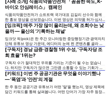
[사례 소개] 식품의약품안전처 「꼼꼼한 속도, K-
2026년 7월 5주
바이오 안심레이스」 캠페인
식품의약품안전처가 쇼트트랙 국가대표 김길리 선수와 함께
한 홍보 영상을 선보였습니다. 이번 영상은 의약품 허가·심사
기간을 기존 420일에서 240일로 단축한 정책을 국민에게 쉽
[잉크픽] 매주 가장 많이 올리는데, 왜 조회수는 낮
2026년 7월 5주
고 친근하게 알리기 위해 제작한 것으로, 딱딱하게 느껴질 수
을까 — 울산의 '기록하는 채널'
있는 규제 정책을, 빙판 위에서 빠른 스피드와 꼼꼼한 준비를
잉크닷 픽(pick)은 한 주간 모니터링한 중앙행정기관·광역자치
모두 갖춘 김길리 선수의 이미지에 빗대어 풀어낸 것이 특징입
단체 유튜브 영상 가운데, 에디터의 눈에 띈 콘텐츠를 골라 그
니다. '빠르지만
시도와 의미를 들여다보는 코너입니다. 조회수 순위표 맨 위에
[구독자] 경남 급증·경찰청 1위 수성, '구독자당 조
2026년 7월 5주
오르지는 못했지만, 다른 채널이 가지 않은 길을 택한 콘텐츠
회 효율' 1위는?
를 소개합니다. 이번 주는 특정 영상 한 편이 아니라, 채널 하나
구독자 수가 절대적인 우위를 가리는 기준이 될 수는 없습니
의 '변화'를 이야기하려
다. 하지만 구독자가 많으면 그만큼 소통할 수 있는 기회가 많
아집니다. 소통은 곧 채널의 신뢰로 이어집니다. 억지로 구독
[키워드] 이번 주 공공기관은 무엇을 이야기했나
2026년 7월 5주
자를 확보하기보다는 소통하는, 그래서 충성도 높은 구독자를
— '폭염'과 '안전'의 계절
다수 확보하길 바라는 마음을 담아, 중앙행정기관과 광역자치
한 주 동안 공공기관 유튜브가 어떤 '말'을 했는지, 영상 제목에
단체 유튜브 채널의 구독자를 월 단위로 분석합니다. 중앙행정
담긴 키워드를 통해 살펴봅니다. 어떤 단어가 가장 자주 등장
기관과 광역자치단체 유튜브 채널의 구독자를 통합하여
했는지(등장 빈도), 어떤 단어가 가장 널리 퍼졌는지(총 조회
수), 어떤 단어가 가장 깊은 반응을 이끌었는지(참여율)를 나
누어 봅니다. 같은 주라도 '많이 말한 것', '많이