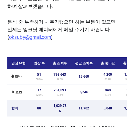
하며 살펴보겠습니다.
분석 중 부족하거나 추가했으면 하는 부분이 있으면
언제든 잉크닷 에디터에게 메일 주시기 바랍니다.
(
oksuby@gmail.com
)
영상 유형
영상 수
총 조회수
평균 조회수
총 좋아요
총
51
798,643
4,200
1
🎬 일반
15,660
58.0%
77.6%
83.2%
9
37
231,093
848
📱 쇼츠
6,246
42.0%
22.4%
16.8%
1,029,73
합계
88
11,702
5,048
1
6