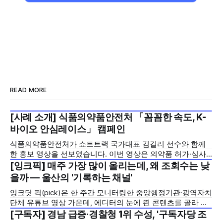
READ MORE
[사례 소개] 식품의약품안전처 「꼼꼼한 속도, K-
2026년 7월 5주
바이오 안심레이스」 캠페인
식품의약품안전처가 쇼트트랙 국가대표 김길리 선수와 함께
한 홍보 영상을 선보였습니다. 이번 영상은 의약품 허가·심사
기간을 기존 420일에서 240일로 단축한 정책을 국민에게 쉽
[잉크픽] 매주 가장 많이 올리는데, 왜 조회수는 낮
2026년 7월 5주
고 친근하게 알리기 위해 제작한 것으로, 딱딱하게 느껴질 수
을까 — 울산의 '기록하는 채널'
있는 규제 정책을, 빙판 위에서 빠른 스피드와 꼼꼼한 준비를
잉크닷 픽(pick)은 한 주간 모니터링한 중앙행정기관·광역자치
모두 갖춘 김길리 선수의 이미지에 빗대어 풀어낸 것이 특징입
단체 유튜브 영상 가운데, 에디터의 눈에 띈 콘텐츠를 골라 그
니다. '빠르지만
시도와 의미를 들여다보는 코너입니다. 조회수 순위표 맨 위에
[구독자] 경남 급증·경찰청 1위 수성, '구독자당 조
2026년 7월 5주