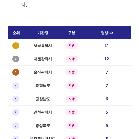
다.
순위
기관명
구분
영상 수
서울특별시
21
지방
1
대전광역시
12
지방
2
울산광역시
7
지방
3
충청남도
7
지방
4
경상남도
6
지방
5
인천광역시
5
지방
6
경상북도
5
지방
7
제주특별자치도
5
지방
8