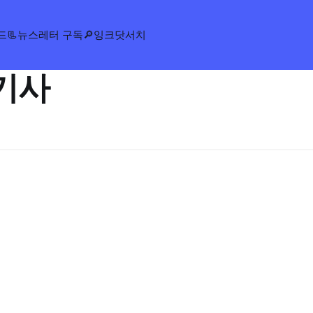
드
📃뉴스레터 구독
🔎잉크닷서치
기사