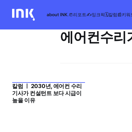
about INK.
📒리포트
✍️잉크픽
🗓️칼럼
📰키워
에어컨수리
칼럼 ㅣ 2030년, 에어컨 수리
2025년 11월 3주
기사가 컨설턴트 보다 시급이
높을 이유