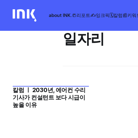
about INK.
📒리포트
✍️잉크픽
🗓️칼럼
📰키워
일자리
칼럼 ㅣ 2030년, 에어컨 수리
2025년 11월 3주
기사가 컨설턴트 보다 시급이
높을 이유