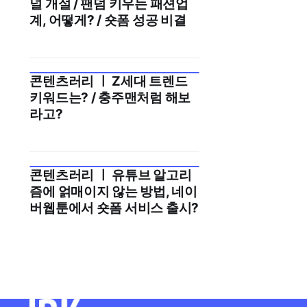
널 개설 / 팬덤 키우는 패션업
계, 어떻게? / 숏폼 성공 비결
콘텐츠러리 ㅣ Z세대 트렌드
2025년 8월 3주
키워드는? / 충주맨처럼 해보
라고?
콘텐츠러리 ㅣ 유튜브 알고리
2025년 7월 4주
즘에 얽매이지 않는 방법, 네이
버웹툰에서 숏폼 서비스 출시?