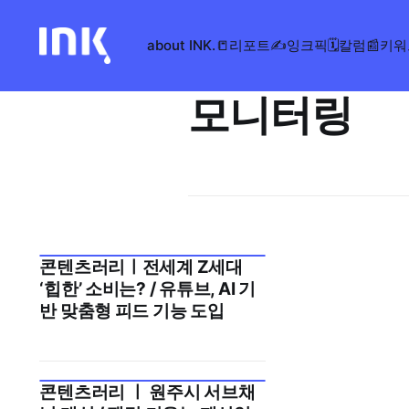
about INK.
📒리포트
✍️잉크픽
🗓️칼럼
📰키
모니터링
콘텐츠러리ㅣ전세계 Z세대
2025년 11월 3주
‘힙한’ 소비는? / 유튜브, AI 기
반 맞춤형 피드 기능 도입
콘텐츠러리 ㅣ 원주시 서브채
2025년 9월 2주