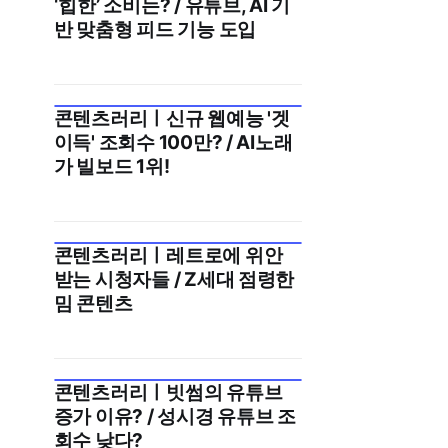
‘힙한’ 소비는? / 유튜브, AI 기
반 맞춤형 피드 기능 도입
콘텐츠러리ㅣ신규 웹예능 '겟
2025년 11월 2주
이득' 조회수 100만? / AI노래
가 빌보드 1위!
콘텐츠러리ㅣ레트로에 위안
2025년 10월 5주
받는 시청자들 / Z세대 점령한
밈 콘텐츠
콘텐츠러리ㅣ빗썸의 유튜브
2025년 10월 4주
증가 이유? / 성시경 유튜브 조
회수 낮다?