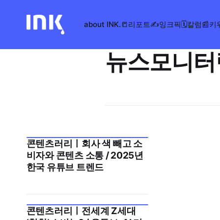
about INK.
📒리포트
✍️잉크픽
🗓️칼럼
📰키
뉴스모니터
콘텐츠러리ㅣ회사 색 빼고 소
2025년 11월 4주
비자와 콘텐츠 소통 / 2025년
한국 유튜브 트렌드
콘텐츠러리ㅣ전세계 Z세대
2025년 11월 3주