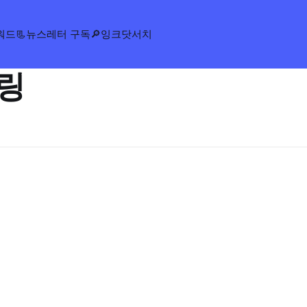
워드
📃뉴스레터 구독
🔎잉크닷서치
링