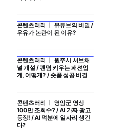
콘텐츠러리 ㅣ 유튜브의 비밀 /
2025년 9월 3주
우유가 논란이 된 이유?
콘텐츠러리 ㅣ 원주시 서브채
2025년 9월 2주
널 개설 / 팬덤 키우는 패션업
계, 어떻게? / 숏폼 성공 비결
콘텐츠러리 ㅣ 영암군 영상
100만 조회수? / AI 가짜 광고
등장! / AI 덕분에 일자리 생긴
다?