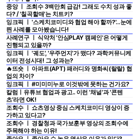
중앙 ㅣ 조회수 3백만회 급감! 그래도 수치 성과 좋
2025년 10월 4주
다? / '칠곡할매'는 치트키?
잉크픽 ㅣ '스케치코미디와 협업 해야 할까?'...눈에
2025년 10월 1주
띈 사례를 모아봤습니다!
사례연구 ㅣ 식약처 '안심PLAY 캠페인'은 어떻게
2025년 7월 3주
진행되고 있을까?
잉크픽 ㅣ '궤도', '우주먼지'가 떴다? 과학커뮤니케
2025년 1월 3주
이터 전성시대! 그 성과는?
🔥뜨숏 ㅣ 아파트(APT) 패러디와 명화씨(랄랄) 협
2024년 11월 4주
업의 차이?
잉크픽 ㅣ #미미미누로 이것밖에 못하는 건가요?
2024년 10월 4주
칼럼ㅣ유튜브 협업과 광고.. 이런 '채널'과 '콘텐
2024년 8월 4주
츠'라면 OK!
조회수 ㅣ 쇼츠영상 중심 스케치코미디 영상이 증
2024년 8월 3주
가하고 있다고?
조회수 ㅣ 경찰청과 국가보훈부 영상의 조회수에
2024년 7월 4주
주목해야 하는 이유!
좋아요 ㅣ 좋아요 수 높은 영상은 이유가 있다?