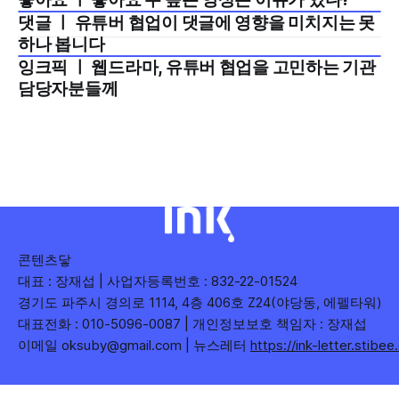
2024년 7월 1주
댓글 ㅣ 유튜버 협업이 댓글에 영향을 미치지는 못
2024년 6월 2주
하나 봅니다
잉크픽 ㅣ 웹드라마, 유튜버 협업을 고민하는 기관
2023년 9월 3주
담당자분들께
콘텐츠닿
대표 : 장재섭 | 사업자등록번호 : 832-22-01524
경기도 파주시 경의로 1114, 4층 406호 Z24(야당동, 에펠타워)
대표전화 : 010-5096-0087 | 개인정보보호 책임자 : 장재섭
이메일 oksuby@gmail.com | 뉴스레터
https://ink-letter.stibe