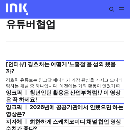
유튜버협업
[인터뷰] 경호처는 어떻게 '노홍철'을 섭외 했을
2026년 6월 3주
까?
경호처 유튜브는 잉크닷 에디터가 가장 관심을 가지고 모니터
링하는 채널 중 하나입니다. 예전에는 거의 활동이 없었기 때
문에 다소 관심을 두지 않았던 것도 사실인데요. 작년 8월을
잉크픽 ㅣ 청년인턴 활용은 산업부처럼! / 이 영상
2026년 4월 5주
계기로 잉크닷 에디터뿐만 아니라 많은 사람들이 흥미을 가지
은 꼭 하세요!
고, 매번 게재되는 영상에 호응하고 있는, 공공기관 유튜브 채
잉크픽 ㅣ 2026년에 공공기관에서 안했으면 하는
널 중에서 오가닉 수치 성과가 가장 좋은 채널이 되었습니다.
2025년 12월 4주
영상은?
경호처 유튜브
지자체 ㅣ 희한하게 스케치코미디 채널 협업 영상
2025년 10월 4주
수치가 좋다?