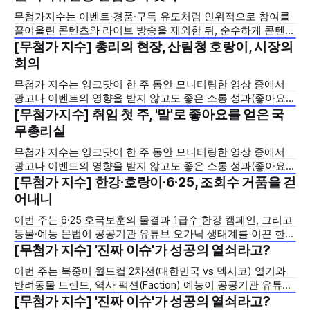
·추첨·응모·구독 유도 및 실시간 라이브 관련 키워드를 제목에
무첨가지수는 이벤트·경품·구독 유도처럼 인위적으로 참여를
서 제외하고, 조회수 1,000회 이상 영상만을 대상으로 산출합
끌어올린 콘텐츠와 라이브 방송을 제외한 뒤, 순수하게 콘텐츠
니다. 이번
자체의 힘으로 이용자의 반응(좋아요+댓글)을 얼마나 이끌어
[무첨가 지수] 총리의 현장, 산림청 호랑이, 시장의
2026년 7월 2주
냈는지를 조회수 대비 비율로 측정한 지표입니다. 들어가기 앞
회의
서, 짚어둘 채널이 있습니다. 국무총리실입니다. 국무총리실은
무첨가 지수는 잉크닷이 한 주 동안 모니터링한 영상 중에서
직전 주(지수 5.11)에 이어 이번 주에도 지수 13.04로 무첨가지
광고나 이벤트의 영향을 받지 않고도 좋은 소통 성과(좋아요,
수 최상위를
댓글)를 선보인 영상을 선정하여 소개하는 코너입니다. 물론
[무첨가지수] 취임 첫 주, '말'로 좋아요를 얻은 국
2026년 7월 1주
정책 정보의 확산을 위해 광고와 이벤트가 필요하지만, 그렇지
무총리실
않고도 좋은 성과를 만들어낸 영상을 통해 여러분의 유튜브 영
무첨가 지수는 잉크닷이 한 주 동안 모니터링한 영상 중에서
상 전략에 도움이 되길 바랍니다. 이번 주는 136만
광고나 이벤트의 영향을 받지 않고도 좋은 소통 성과(좋아요,
댓글)를 선보인 영상을 선정하여 소개하는 코너입니다. 물론
[무첨가 지수] 한강·호랑이·6·25, 조회수 거품을 걷
2026년 6월 4주
정책 정보의 확산을 위해 광고와 이벤트가 필요하지만, 그렇지
어내니
않고도 좋은 성과를 만들어낸 영상을 통해 여러분의 유튜브 영
이번 주는 6·25 호국보훈의 물결과 1급수 한강 캠페인, 그리고
상 전략에 도움이 되길 바랍니다. 이번 주 무첨가지수는
동물·예능 문법이 공공기관 유튜브 오가닉 생태계를 이끈 한
주였습니다. 집중 광고로 조회수만 끌어올린 '무반응 영상'과
[무첨가 지수] '진짜 이슈'가 성공의 열쇠라고?
2026년 6월 3주
경품·이벤트로 댓글을 유도한 영상을 깨끗이 필터링하고, 오직
이번 주는 북중미 월드컵 2차전(대한민국 vs 멕시코) 열기와
순수 기획의 힘으로 시청자의 자발적 참여를 이끌어낸 6월 4
반려동물 트렌드, 역사 팩션(Faction) 예능이 공공기관 유튜브
주 차 [잉크-농도 : 거품 뺀
오가닉 생태계를 삼킨 한 주였습니다. 집중 광고로 조회수를
[무첨가 지수] '진짜 이슈'가 성공의 열쇠라고?
2026년 6월 2주