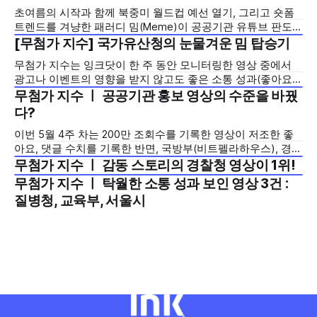
높인 '무반응 광고 영상'들을 깨끗이 필터링하고, 오직 순수 기
초여름의 시작과 함께 북중미 월드컵 예선 열기, 그리고 숏폼
획의 힘으로 유저들의 자발적인 댓글과 참여를 이끌어낸 6월
트렌드를 겨냥한 패러디 밈(Meme)이 공공기관 유튜브 판도를
3주 차 [잉크-농도 : 거품 뺀 찐반응]
뒤흔든 한 주였습니다. 정부 출범 1주년 성과 홍보를 위해 예산
[무첨가 지수] 국가유산청의 눈물겨운 밈 탑승기
2026년 6월 1주
을 투입한 부처들의 '인위적인 광고 노출'이 쏟아졌지만, 일부
무첨가 지수는 잉크닷이 한 주 동안 모니터링한 영상 중에서
기관에서는 대중의 시선이 머무는 ' 진짜 이슈'에 올라타 폭발
광고나 이벤트의 영향을 받지 않고도 좋은 소통 성과(좋아요,
적인 알고리즘
댓글)을 선보인 영상을 선정하여 소개하는 코너입니다. 물론
무첨가 지수 ㅣ 공공기관 홍보 영상의 수준을 바꿨
2026년 5월 4주
정책 정보의 확산을 위해 광고와 이벤트가 필요하지만, 그렇지
다?
않고도 좋은 성과를 만들어낸 영상을 통해 여러분의 유튜브 영
이번 5월 4주 차는 200만 조회수를 기록한 영상이 저조한 좋
상 전략에 도움이 되길 바랍니다. 이번 6월 1주
아요, 댓글 수치를 기록한 반면, 국방부(비트펠라하우스), 경호
처(홍범석), 전라남도(윤남노)는 민간에서 검증된 크리에이터
무첨가 지수 ㅣ 감동 스토리의 경찰청 영상이 1위!
2026년 5월 3주
나 강력한 예능적 코드를 기관의 고유 목적과 영리하게 결합해
무첨가 지수 ㅣ 탁월한 소통 성과 보인 영상 3건 :
의미있는 성과를 만들어 냈습니다. 🏆 1위. 국방부 (일반 영상)
2026년 5월 1주
질병청, 교육부, 서울시
* 영상 제목: [국방부×비트펠라하우스] K-방산을 ‘비트박스’로
표현하면 어떤 느낌일까?